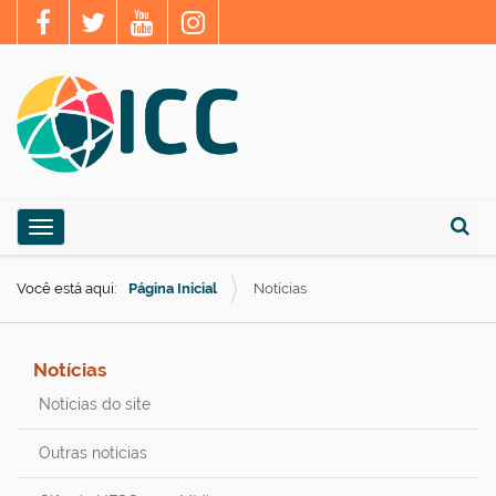
N
Toggle navigation
a
Busca
v
Você está aqui:
Página Inicial
Notícias
e
g
a
Notícias
ç
Notícias do site
ã
Outras notícias
o