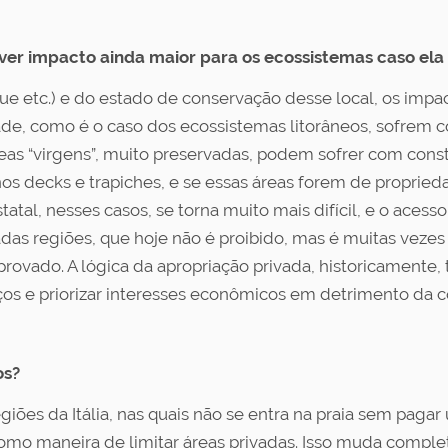
ver impacto ainda maior para os ecossistemas caso ela
ue etc.) e do estado de conservação desse local, os impa
ade, como é o caso dos ecossistemas litorâneos, sofrem
áreas “virgens”, muito preservadas, podem sofrer com co
s decks e trapiches, e se essas áreas forem de proprieda
atal, nesses casos, se torna muito mais difícil, e o acesso
das regiões, que hoje não é proibido, mas é muitas vezes 
provado. A lógica da apropriação privada, historicamente,
ços e priorizar interesses econômicos em detrimento da 
os?
ões da Itália, nas quais não se entra na praia sem paga
omo maneira de limitar áreas privadas. Isso muda compl