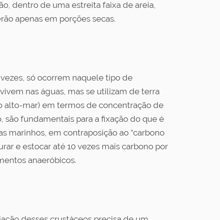
ão, dentro de uma estreita faixa de areia,
cerão apenas em porções secas.
 vezes, só ocorrem naquele tipo de
ivem nas águas, mas se utilizam de terra
e o alto-mar) em termos de concentração de
o, são fundamentais para a fixação do que é
as marinhos, em contraposição ao “carbono
rar e estocar até 10 vezes mais carbono por
mentos anaeróbicos.
riação desses crustáceos precisa de um