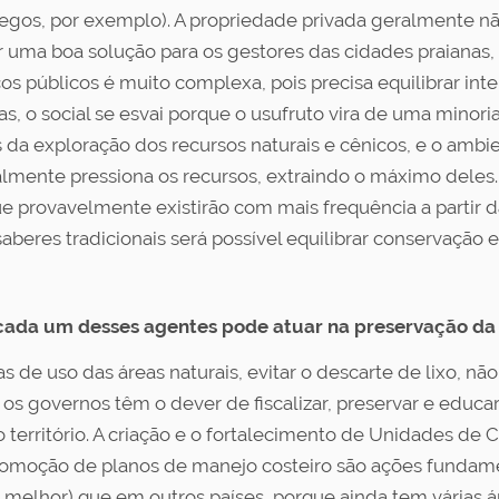
regos, por exemplo). A propriedade privada geralmente não
ma boa solução para os gestores das cidades praianas, 
 públicos é muito complexa, pois precisa equilibrar int
s, o social se esvai porque o usufruto vira de uma minori
 da exploração dos recursos naturais e cênicos, e o ambi
lmente pressiona os recursos, extraindo o máximo deles. Po
e provavelmente existirão com mais frequência a partir d
saberes tradicionais será possível equilibrar conservação
 cada um desses agentes pode atuar na preservação da f
s de uso das áreas naturais, evitar o descarte de lixo, nã
 os governos têm o dever de fiscalizar, preservar e educar
território. A criação e o fortalecimento de Unidades de 
romoção de planos de manejo costeiro são ações fundame
 melhor) que em outros países, porque ainda tem várias ár