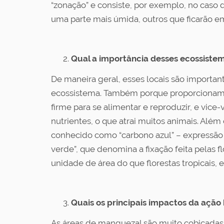
“zonação” e consiste, por exemplo, no caso d
uma parte mais úmida, outros que ficarão e
Qual a importância desses ecossistem
De maneira geral, esses locais são importa
ecossistema. Também porque proporcionam a 
firme para se alimentar e reproduzir, e vic
nutrientes, o que atrai muitos animais. Alé
conhecido como “carbono azul” – expressão 
verde”, que denomina a fixação feita pelas 
unidade de área do que florestas tropicais
Quais os principais impactos da açã
As áreas de manguezal são muito cobiçadas,