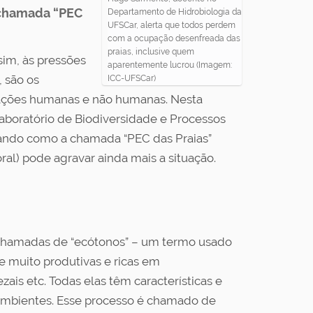
 chamada “PEC
Departamento de Hidrobiologia da
UFSCar, alerta que todos perdem
com a ocupação desenfreada das
praias, inclusive quem
sim, às pressões
aparentemente lucrou (Imagem:
 são os
ICC-UFSCar)
ulações humanas e não humanas. Nesta
aboratório de Biodiversidade e Processos
rtando como a chamada “PEC das Praias”
oral) pode agravar ainda mais a situação.
ém chamadas de “ecótonos” – um termo usado
e muito produtivas e ricas em
ais etc. Todas elas têm características e
s ambientes. Esse processo é chamado de