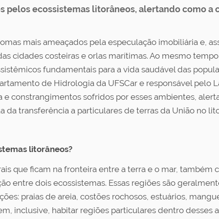
os pelos ecossistemas litorâneos, alertando como a
iomas mais ameaçados pela especulação imobiliária e, as
as cidades costeiras e orlas marítimas. Ao mesmo tempo,
ossistêmicos fundamentais para a vida saudável das pop
artamento de Hidrologia da UFSCar e responsável pelo L
ia e constrangimentos sofridos por esses ambientes, ale
 da transferência a particulares de terras da União no lit
istemas litorâneos?
rais que ficam na fronteira entre a terra e o mar, tamb
ção entre dois ecossistemas. Essas regiões são geralment
ões: praias de areia, costões rochosos, estuários, manguez
em, inclusive, habitar regiões particulares dentro desse