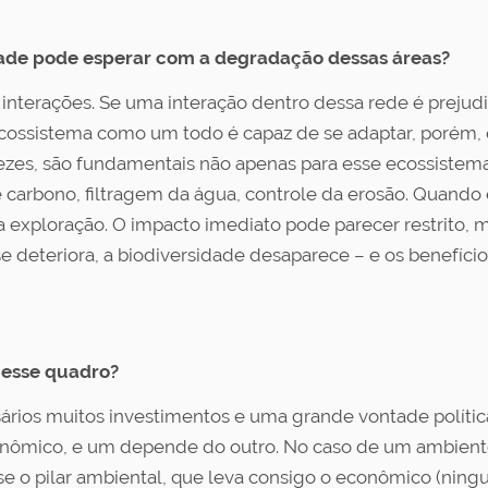
edade pode esperar com a degradação dessas áreas?
nterações. Se uma interação dentro dessa rede é prejud
cossistema como um todo é capaz de se adaptar, porém, 
 vezes, são fundamentais não apenas para esse ecossistem
 carbono, filtragem da água, controle da erosão. Quand
exploração. O impacto imediato pode parecer restrito, m
e deteriora, a biodiversidade desaparece – e os benefíci
r esse quadro?
rios muitos investimentos e uma grande vontade polític
econômico, e um depende do outro. No caso de um ambien
 o pilar ambiental, que leva consigo o econômico (ningué