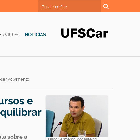
Busca
Busca Avançada…
ERVIÇOS
NOTÍCIAS
 desenvolvimento”
ursos e
quilibrar
la sobre a
Hugo Sarmento, docente no