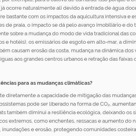
e já ocorre naturalmente ali devido à entrada de água doc
sofre bastante com os impactos da aquicultura intensiva 
s de praia, o impacto se dá pelo avanço imobiliário e do 
ente sobre a mudança do modo de vida tradicional das c
os e hotéis), os emissários de esgoto em alto-mar, a dim
bém causam erosão da costa, mudança na dinâmica dos ven
guas aos grandes centros urbanos e retração das faixas d
ências para as mudanças climáticas?
 diretamente a capacidade de mitigação das mudanças c
ossistemas pode ser liberado na forma de CO₂, aumentand
tats também diminui a resiliência ecológica, deixando os
cos extremos, como enchentes, ressacas e aumento do ní
, inundações e erosão, protegendo comunidades costeira