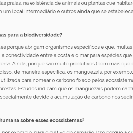
as praias, na existência de animais ou plantas que habitar
m um local intermediário e outros ainda que se estabele
as para a biodiversidade?
ntes porque abrigam organismos específicos e que, muitas
conectividade entre a costa e o mar para espécies que v
e-versa. Ainda, porque são muito produtivos (bem mais qu
m disso, de maneira específica, os manguezais, por exempl
utilizada para nomear o carbono fixado pelos ecossistem
florestas. Estudos indicam que os manguezais podem captu
, especialmente devido à acumulação de carbono nos sedi
o humana sobre esses ecossistemas?
 por exemplo, para o cultivo de camarão. Isso porque a c