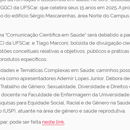
GGC) da UFSCar, que celebra seus 15 anos em 2025. A p
io do edifício Sérgio Mascarenhas, área Norte do Campus 
ema “Comunicação Científica em Saúde” será debatido a pa
(ICC) da UFSCar, e Tiago Marconi, bolsista de divulgação c
tões conceituais relativas a objetivos, públicos e prátic
 produtos específicos.
abilidades e Temáticas Complexas em Saúde: caminhos poss
á como apresentadores Ademir Lopes Junior, Débora de S
Trabalho de Gênero, Sexualidade, Diversidade e Direitos
a, docente na Faculdade de Enfermagem da Universidade
uisas para Equidade Social, Racial e de Gênero na Saúde
 (USP), atuante na área de gênero e saúde reprodutiva.
ipar, pode ser feita
neste link
.