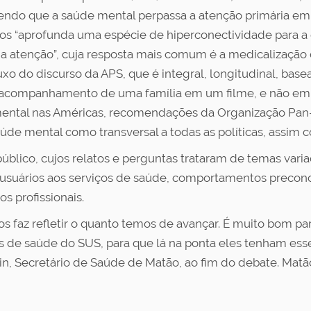
dendo que a saúde mental perpassa a atenção primária em 
mos “aprofunda uma espécie de hiperconectividade para a
 da atenção”, cuja resposta mais comum é a medicalização 
uxo do discurso da APS, que é integral, longitudinal, basea
 acompanhamento de uma família em um filme, e não em 
mental nas Américas, recomendações da Organização Pan
úde mental como transversal a todas as políticas, assim 
 público, cujos relatos e perguntas trataram de temas va
 usuários aos serviços de saúde, comportamentos preconc
os profissionais.
os faz refletir o quanto temos de avançar. É muito bom p
is de saúde do SUS, para que lá na ponta eles tenham es
n, Secretário de Saúde de Matão, ao fim do debate. Matã