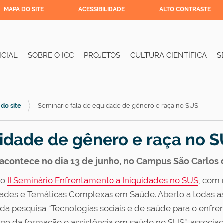
MAPA DO SITE
ACESSIBILIDADE
ALTO CONTRASTE
ICIAL
SOBRE O ICC
PROJETOS
CULTURA CIENTÍFICA
S
 do site
Seminário fala de equidade de gênero e raça no SUS
uidade de gênero e raça no 
, acontece no dia 13 de junho, no Campus São Carlos
do
II Seminário Enfrentamento a Iniquidades no SUS
, com
dades e Temáticas Complexas em Saúde. Aberto a todas a
s da pesquisa “Tecnologias sociais e de saúde para o enfr
mpo da formação e assistência em saúde no SUS”, associ