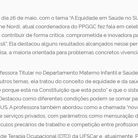
 dia 26 de maio, com o tema “A Equidade em Saúde no SU
line Nordi, atual coordenadora do PPGGC fez fala em cele
contribuir de forma crítica, comprometida e inovadora pa
sil”. Ela destacou alguns resultados alcançados nesse p
isa, a maioria orientada para problemas concretos viven
rofessora Titular no Departamento Materno Infantil e Saú
utros temas, ela tratou do conceito de equidade e da saú
porque está na Constituição que está posto” e que o sist
 Destacou como diferentes condições podem se somar par
o SUS. A professora também abordou como a chamada “nov
de serviços privados, com parâmetros como mensuração d
culos precários de trabalho e competição entre profission
de Terapia Ocupacional (DTO) da UFSCar e, atualmente, 