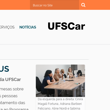
Busca
Busca Avançada…
ERVIÇOS
NOTÍCIAS
SUS
 da UFSCar
 mesas sobre
s pessoas
Da esquerda para a direita: Cinira
entamento das
Magali Fortuna, Adriana Barbieri
Feliciano, Aline Nordi e Sabrina
ada ao Programa