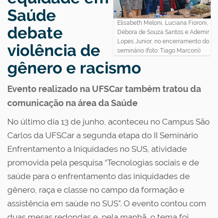
Saúde
Elisabeth Meloni, Luciana Fioroni,
debate
Débora de Souza Santos e Ademir
Lopes Junior, no encerramento do
violência de
seminário (foto: Tiago Marconi)
gênero e racismo
Evento realizado na UFSCar também tratou da
comunicação na área da Saúde
No último dia 13 de junho, aconteceu no Campus São
Carlos da UFSCar a segunda etapa do II Seminário
Enfrentamento a Iniquidades no SUS, atividade
promovida pela pesquisa “Tecnologias sociais e de
saúde para o enfrentamento das iniquidades de
gênero, raça e classe no campo da formação e
assistência em saúde no SUS”. O evento contou com
duas mesas redondas e, pela manhã, o tema foi