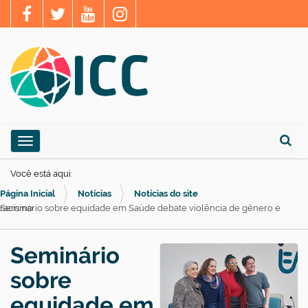
N
Toggle navigation
a
Busca
v
Você está aqui:
e
Página Inicial
Notícias
Notícias do site
g
Seminário sobre equidade em Saúde debate violência de gênero e racismo
a
ç
Seminário
ã
sobre
o
equidade em