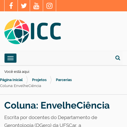
N
Toggle navigation
a
Busca
v
Você está aqui:
e
Página Inicial
Projetos
Parcerias
g
Coluna: EnvelheCiência
a
ç
Coluna: EnvelheCiência
ã
Escrita por docentes do Departamento de
o
Gerontologia (DGero) da UFSCar, a