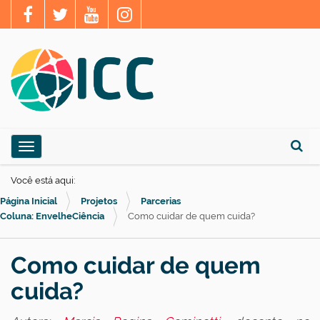
N
Toggle navigation
a
Busca
v
Você está aqui:
e
Página Inicial
Projetos
Parcerias
g
Coluna: EnvelheCiência
Como cuidar de quem cuida?
a
ç
Como cuidar de quem
ã
cuida?
o