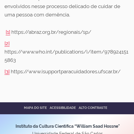
envolvidos nesse processo delicado de cuidar de
uma pessoa com demência.
[1]
https://abraz.org.br/regionais/sp/
[2]
https://www.who.int/publications/i/item/978924151
5863
[3]
https://www.isupportparacuidadores.ufscar.br/
MAPA DO SITE
ACESSIBILIDADE
ALTO CONTRASTE
Instituto da Cultura Científica “William Saad Hossne"
Universidade Federal de São Carlos