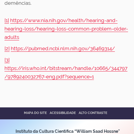
demências.
[1]
https://www.nia.nih.gov/health/hearing-and-
hearing-loss/hearing-loss-common-problem-older-
adults
[2]
https://pubmed.ncbi.nlm.nih.gov/36469314/
[3]
https://iris.who.int/bitstream/handle/10665/344797
/9789240032767-eng.pdf?sequence=1
MAPA DO SITE
ACESSIBILIDADE
ALTO CONTRASTE
Instituto da Cultura Científica “William Saad Hossne"