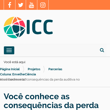
N
Toggle navigation
a
Busca
v
Você está aqui:
e
Página Inicial
Projetos
Parcerias
g
Coluna: EnvelheCiência
Você conhece as consequências da perda auditiva no envelhecimento?
a
ç
Você conhece as
ã
o
consequências da perda