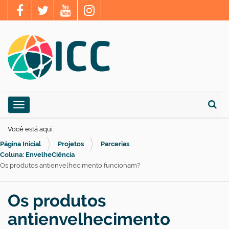
N
Toggle navigation
a
Busca
v
Você está aqui:
e
Página Inicial
Projetos
Parcerias
g
Coluna: EnvelheCiência
Os produtos antienvelhecimento funcionam?
a
ç
Os produtos
ã
o
antienvelhecimento