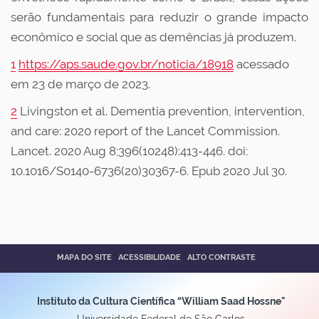
serão fundamentais para reduzir o grande impacto
econômico e social que as demências já produzem.
1
https://aps.saude.gov.br/noticia/18918
acessado
em 23 de março de 2023.
2
Livingston et al. Dementia prevention, intervention,
and care: 2020 report of the Lancet Commission.
Lancet. 2020 Aug 8;396(10248):413-446. doi:
10.1016/S0140-6736(20)30367-6. Epub 2020 Jul 30.
MAPA DO SITE
ACESSIBILIDADE
ALTO CONTRASTE
Instituto da Cultura Científica “William Saad Hossne"