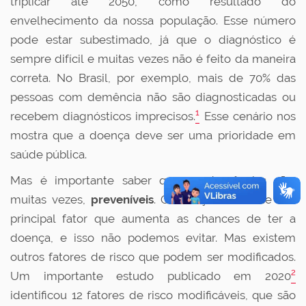
triplicar até 2050, como resultado do
envelhecimento da nossa população. Esse número
pode estar subestimado, já que o diagnóstico é
sempre difícil e muitas vezes não é feito da maneira
correta. No Brasil, por exemplo, mais de 70% das
pessoas com demência não são diagnosticadas ou
1
recebem diagnósticos imprecisos.
Esse cenário nos
mostra que a doença deve ser uma prioridade em
saúde pública.
Mas é importante saber que as demências são,
muitas vezes,
preveníveis
. O avançar da idade é o
principal fator que aumenta as chances de ter a
doença, e isso não podemos evitar. Mas existem
outros fatores de risco que podem ser modificados.
2
Um importante estudo publicado em 2020
identificou 12 fatores de risco modificáveis, que são