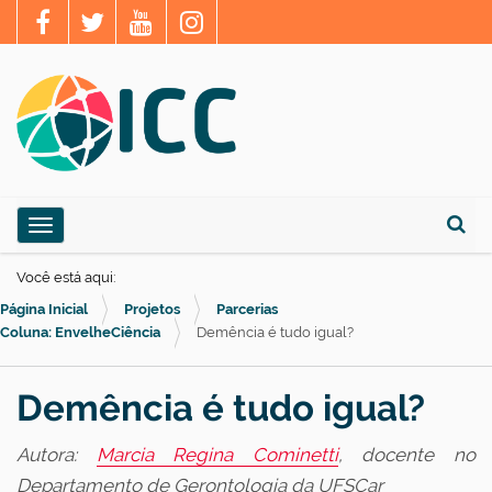
N
Toggle navigation
a
Busca
v
Você está aqui:
e
Página Inicial
Projetos
Parcerias
g
Coluna: EnvelheCiência
Demência é tudo igual?
a
ç
Demência é tudo igual?
ã
Autora:
Marcia Regina Cominetti
, docente no
o
Departamento de Gerontologia da UFSCar