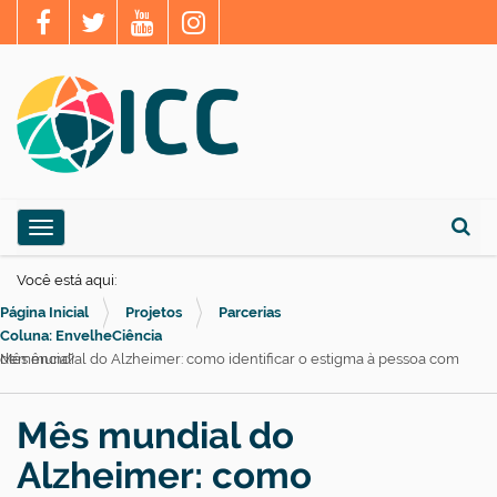
N
Toggle navigation
a
Busca
v
Você está aqui:
e
Página Inicial
Projetos
Parcerias
g
Coluna: EnvelheCiência
Mês mundial do Alzheimer: como identificar o estigma à pessoa com demência?
a
ç
Mês mundial do
ã
o
Alzheimer: como