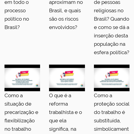
em todo o
aproximam no
de pessoas
processo
Brasil, e quais
religiosas no
político no
são os riscos
Brasil? Quando
Brasil?
envolvidos?
e como se dá a
inserção desta
população na
esfera política?
Como a
O que é a
Como a
situação de
reforma
proteção social
precarização e
trabalhista e o
do trabalho é
flexibilização
que ela
substituída,
no trabalho
significa, na
simbolicament