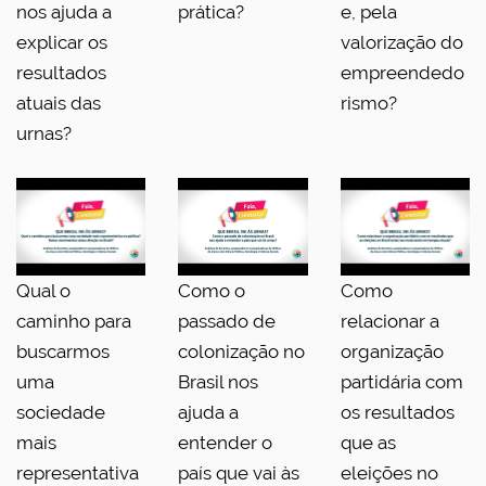
nos ajuda a
prática?
e, pela
explicar os
valorização do
resultados
empreendedo
atuais das
rismo?
urnas?
Qual o
Como o
Como
caminho para
passado de
relacionar a
buscarmos
colonização no
organização
uma
Brasil nos
partidária com
sociedade
ajuda a
os resultados
mais
entender o
que as
representativa
país que vai às
eleições no