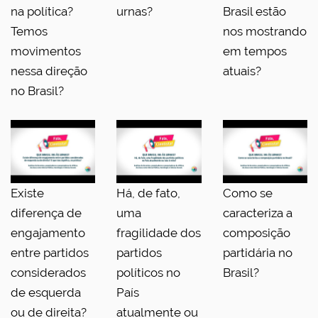
na política?
urnas?
Brasil estão
Temos
nos mostrando
movimentos
em tempos
nessa direção
atuais?
no Brasil?
Existe
Há, de fato,
Como se
diferença de
uma
caracteriza a
engajamento
fragilidade dos
composição
entre partidos
partidos
partidária no
considerados
políticos no
Brasil?
de esquerda
País
ou de direita?
atualmente ou