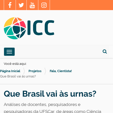
N
Toggle navigation
a
Busca
v
Você está aqui:
e
Página Inicial
Projetos
Fala, Cientista!
g
Que Brasil vai às urnas?
a
ç
Que Brasil vai às urnas?
ã
Análises de docentes, pesquisadores e
o
pesquisadoras da UFSCar, de áreas como Ciência