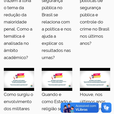
trazem à tona
segurança
políticas de
o tema da
pública no
segurança
redução da
Brasil se
pública e
maioridade
relaciona com
controle do
penal. Como a
a política e nos
crime no Brasil
temática é
ajuda a
nos últimos
analisada no
explicar os
anos?
âmbito
resultados nas
acadêmico?
urnas?
Como surgiu o
Quando e
Houve, nos
envolvimento
como Estado e
últimos anos,
dos militares
religião se
um aumento