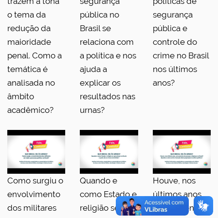
trazem à tona
segurança
políticas de
o tema da
pública no
segurança
redução da
Brasil se
pública e
maioridade
relaciona com
controle do
penal. Como a
a política e nos
crime no Brasil
temática é
ajuda a
nos últimos
analisada no
explicar os
anos?
âmbito
resultados nas
acadêmico?
urnas?
Como surgiu o
Quando e
Houve, nos
envolvimento
como Estado e
últimos anos,
dos militares
religião se
um aumento