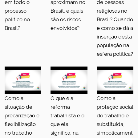
em todo o
aproximam no
de pessoas
processo
Brasil, e quais
religiosas no
político no
são os riscos
Brasil? Quando
Brasil?
envolvidos?
e como se dá a
inserção desta
população na
esfera política?
Como a
O que é a
Como a
situação de
reforma
proteção social
precarização e
trabalhista e o
do trabalho é
flexibilização
que ela
substituída,
no trabalho
significa, na
simbolicament