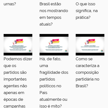
urnas?
Brasil estão
O que isso
nos mostrando
significa, na
em tempos
prática?
atuais?
Podemos dizer
Há, de fato,
Como se
que os
uma
caracteriza a
partidos são
fragilidade dos
composição
importantes
partidos
partidária no
agentes não
políticos no
Brasil?
apenas em
País
épocas de
atualmente ou
campanhas
isso é mito?