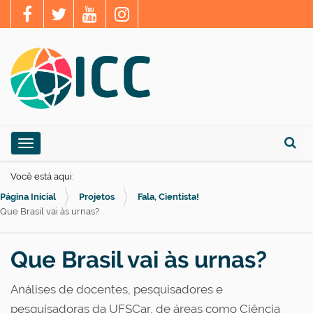
N
Toggle navigation
a
Busca
v
Você está aqui:
e
Página Inicial
Projetos
Fala, Cientista!
g
Que Brasil vai às urnas?
a
ç
Que Brasil vai às urnas?
ã
Análises de docentes, pesquisadores e
o
pesquisadoras da UFSCar, de áreas como Ciência