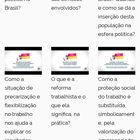
Brasil?
envolvidos?
e como se dá a
inserção desta
população na
esfera política?
Como a
O que é a
Como a
situação de
reforma
proteção social
precarização e
trabalhista e o
do trabalho é
flexibilização
que ela
substituída,
no trabalho
significa, na
simbolicament
nos ajuda a
prática?
e, pela
explicar os
valorização do