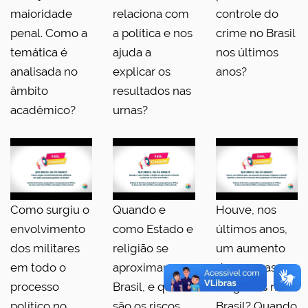
maioridade
relaciona com
controle do
penal. Como a
a política e nos
crime no Brasil
temática é
ajuda a
nos últimos
analisada no
explicar os
anos?
âmbito
resultados nas
acadêmico?
urnas?
Como surgiu o
Quando e
Houve, nos
envolvimento
como Estado e
últimos anos,
dos militares
religião se
um aumento
em todo o
aproximam no
de pessoas
processo
Brasil, e quais
religiosas no
político no
são os riscos
Brasil? Quando