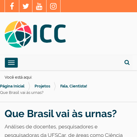
N
Toggle navigation
a
Busca
v
Você está aqui:
e
Página Inicial
Projetos
Fala, Cientista!
g
Que Brasil vai às urnas?
a
ç
Que Brasil vai às urnas?
ã
Análises de docentes, pesquisadores e
o
pesquisadoras da UFSCar, de áreas como Ciência