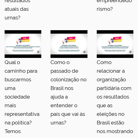
resultados
empreendedo
atuais das
rismo?
urnas?
Qual o
Como o
Como
caminho para
passado de
relacionar a
buscarmos
colonização no
organização
uma
Brasil nos
partidária com
sociedade
ajuda a
os resultados
mais
entender o
que as
representativa
país que vai às
eleições no
na política?
urnas?
Brasil estão
Temos
nos mostrando