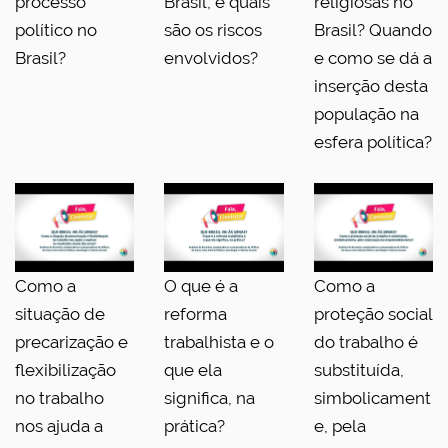
processo
Brasil, e quais
religiosas no
político no
são os riscos
Brasil? Quando
Brasil?
envolvidos?
e como se dá a
inserção desta
população na
esfera política?
Como a
O que é a
Como a
situação de
reforma
proteção social
precarização e
trabalhista e o
do trabalho é
flexibilização
que ela
substituída,
no trabalho
significa, na
simbolicament
nos ajuda a
prática?
e, pela