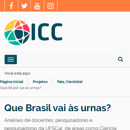
N
Toggle navigation
a
Busca
v
Você está aqui:
e
Página Inicial
Projetos
Fala, Cientista!
g
Que Brasil vai às urnas?
a
ç
Que Brasil vai às urnas?
ã
Análises de docentes, pesquisadores e
o
pesquisadoras da UFSCar, de áreas como Ciência