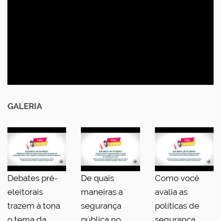
GALERIA
Debates pré-
De quais
Como você
eleitorais
maneiras a
avalia as
trazem à tona
segurança
políticas de
o tema da
pública no
segurança