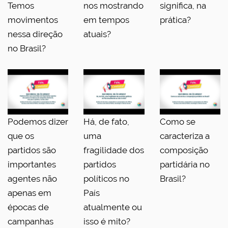
Temos
nos mostrando
significa, na
movimentos
em tempos
prática?
nessa direção
atuais?
no Brasil?
Podemos dizer
Há, de fato,
Como se
que os
uma
caracteriza a
partidos são
fragilidade dos
composição
importantes
partidos
partidária no
agentes não
políticos no
Brasil?
apenas em
País
épocas de
atualmente ou
campanhas
isso é mito?