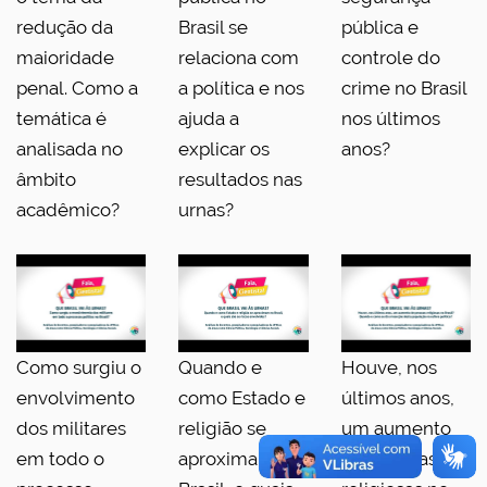
redução da
Brasil se
pública e
maioridade
relaciona com
controle do
penal. Como a
a política e nos
crime no Brasil
temática é
ajuda a
nos últimos
analisada no
explicar os
anos?
âmbito
resultados nas
acadêmico?
urnas?
Como surgiu o
Quando e
Houve, nos
envolvimento
como Estado e
últimos anos,
dos militares
religião se
um aumento
em todo o
aproximam no
de pessoas