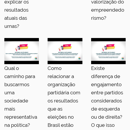
explicar os
valorização do
resultados
empreendedo
atuais das
rismo?
urnas?
Qual o
Como
Existe
caminho para
relacionar a
diferença de
buscarmos
organização
engajamento
uma
partidária com
entre partidos
sociedade
os resultados
considerados
mais
que as
de esquerda
representativa
eleições no
ou de direita?
na política?
Brasil estão
O que isso