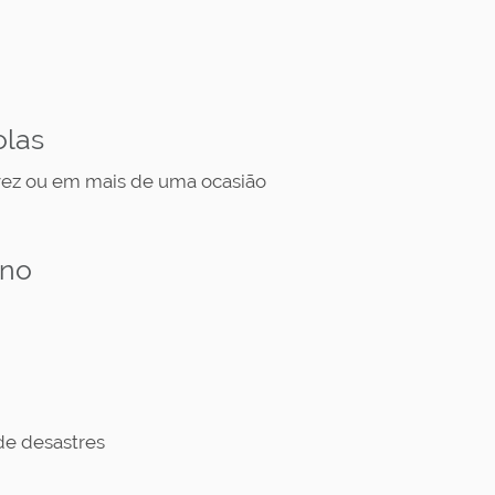
olas
vez ou em mais de uma ocasião
ino
de desastres