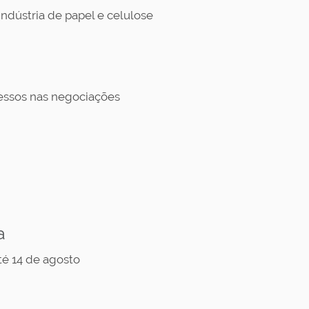
indústria de papel e celulose
cessos nas negociações
a
té 14 de agosto