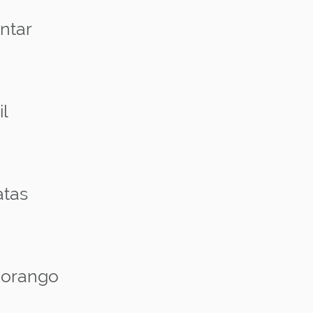
ntar
l
atas
morango