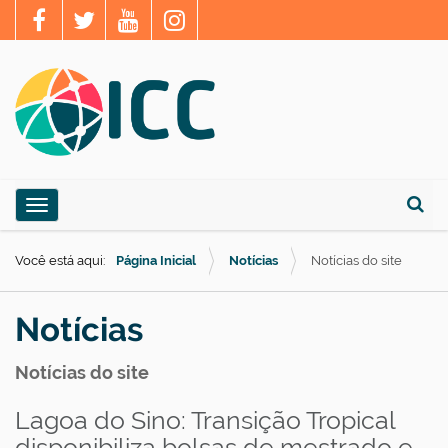
N
Toggle navigation
a
Busca
v
Você está aqui:
Página Inicial
Notícias
Notícias do site
e
g
Notícias
a
ç
Notícias do site
ã
Lagoa do Sino: Transição Tropical
o
disponibiliza bolsas de mestrado e