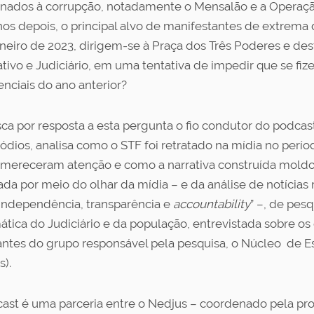
onados à corrupção, notadamente o Mensalão e a Operaç
nos depois, o principal alvo de manifestantes de extrema 
aneiro de 2023, dirigem-se à Praça dos Três Poderes e de
ativo e Judiciário, em uma tentativa de impedir que se fiz
enciais do ano anterior?
sca por resposta a esta pergunta o fio condutor do podcas
sódios, analisa como o STF foi retratado na mídia no perío
mereceram atenção e como a narrativa construída moldou
ada por meio do olhar da mídia – e da análise de notícias
 independência, transparência e
accountability
” –, de pes
ática do Judiciário e da população, entrevistada sobre o
antes do grupo responsável pela pesquisa, o Núcleo de Es
s).
ast é uma parceria entre o Nedjus – coordenado pela pro