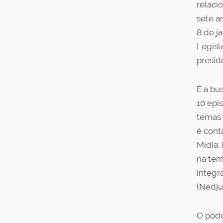
relaci
sete a
8 de j
Legisl
presid
É a bu
10 epi
temas 
é cont
Mídia:
na tem
integr
(Nedju
O podc