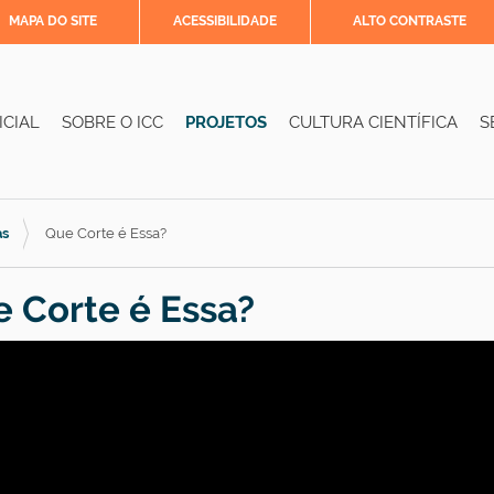
MAPA DO SITE
ACESSIBILIDADE
ALTO CONTRASTE
ICIAL
SOBRE O ICC
PROJETOS
CULTURA CIENTÍFICA
S
as
Que Corte é Essa?
 Corte é Essa?