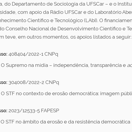
ra, do Departamento de Sociologia da UFSCar – e o Institut
sidade, com apoio da Rádio UFSCar e do Laboratório Aber
hecimento Científico e Tecnológico (LAbI). O financiamen
do Conselho Nacional de Desenvolvimento Científico e Te
 teve, em outros momentos, os apoios listados a seguir:
so:
408404/2022-1 CNPq
O Supremo na mídia – independência, transparência e
ac
so:
304008/2022-2 CNPq
O STF no contexto de erosão democrática: imagem públi
so:
2023/12533-5 FAPESP
: O STF no âmbito da erosão e da resistência democrática