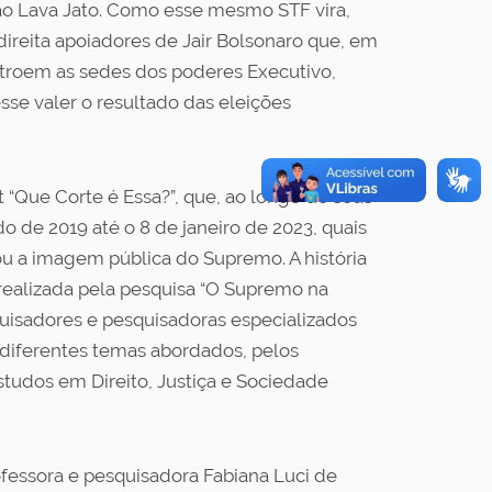
ão Lava Jato. Como esse mesmo STF vira,
direita apoiadores de Jair Bolsonaro que, em
stroem as sedes dos poderes Executivo,
esse valer o resultado das eleições
t “Que Corte é Essa?”, que, ao longo de seus
do de 2019 até o 8 de janeiro de 2023, quais
 a imagem pública do Supremo. A história
 realizada pela pesquisa “O Supremo na
quisadores e pesquisadoras especializados
s diferentes temas abordados, pelos
tudos em Direito, Justiça e Sociedade
fessora e pesquisadora Fabiana Luci de