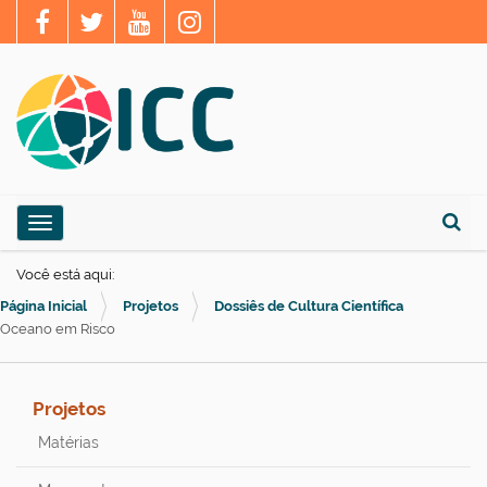
N
Toggle navigation
a
Busca
v
Você está aqui:
e
Página Inicial
Projetos
Dossiês de Cultura Científica
g
Oceano em Risco
a
ç
Projetos
ã
Matérias
o