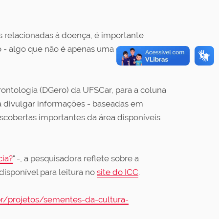
as relacionadas à doença, é importante
 - algo que não é apenas uma questão de
ntologia (DGero) da UFSCar, para a coluna
visa divulgar informações - baseadas em
scobertas importantes da área disponíveis
cia?
" -, a pesquisadora reflete sobre a
isponível para leitura no
site do ICC
.
-br/projetos/sementes-da-cultura-