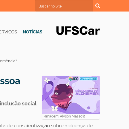
Busca
Busca Avançada…
ERVIÇOS
NOTÍCIAS
 demência?
essoa
inclusão social
(Imagem: Alyson Massoli)
ata de conscientização sobre a doença de