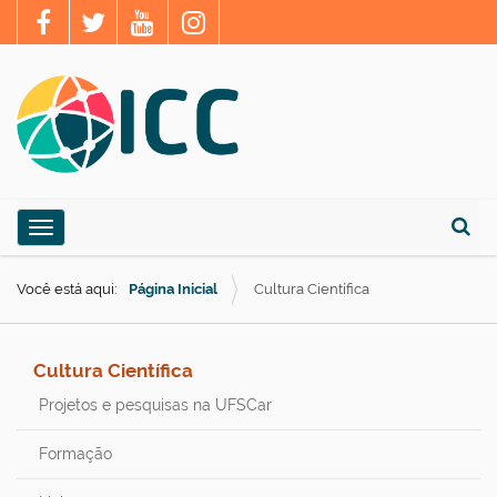
N
Toggle navigation
a
Busca
v
Você está aqui:
Página Inicial
Cultura Científica
e
g
a
Cultura Científica
ç
Projetos e pesquisas na UFSCar
ã
Formação
o