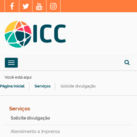
N
Toggle navigation
a
Busca
v
Você está aqui:
e
Página Inicial
Serviços
Solicite divulgação
g
a
Serviços
ç
Solicite divulgação
ã
o
Atendimento à Imprensa