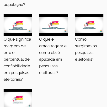
população?
O que significa
O que é
Como
margem de
amostragem e
surgiram as
erro e
como ela é
pesquisas
percentual de
aplicada em
eleitorais?
confiabilidade
pesquisas
em pesquisas
eleitorais?
eleitorais?