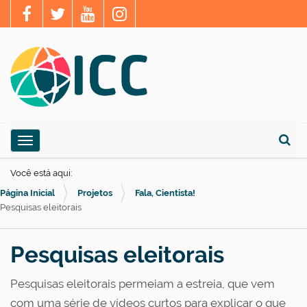
N
Toggle navigation
a
Busca
v
Você está aqui:
e
Página Inicial
Projetos
Fala, Cientista!
g
Pesquisas eleitorais
a
ç
Pesquisas eleitorais
ã
Pesquisas eleitorais permeiam a estreia, que vem
o
com uma série de vídeos curtos para explicar o que