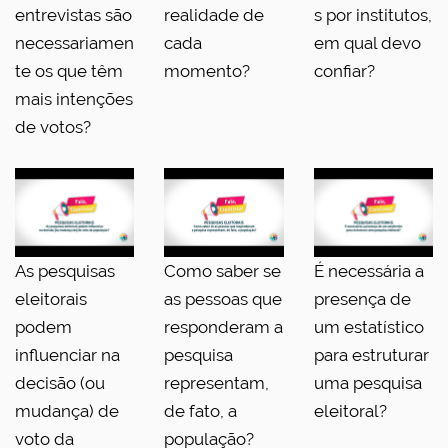
entrevistas são
realidade de
s por institutos,
necessariamen
cada
em qual devo
te os que têm
momento?
confiar?
mais intenções
de votos?
As pesquisas
Como saber se
É necessária a
eleitorais
as pessoas que
presença de
podem
responderam a
um estatístico
influenciar na
pesquisa
para estruturar
decisão (ou
representam,
uma pesquisa
mudança) de
de fato, a
eleitoral?
voto da
população?