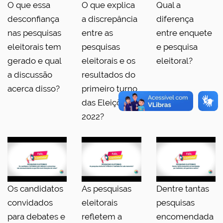
O que essa
O que explica
Qual a
desconfiança
a discrepância
diferença
nas pesquisas
entre as
entre enquete
eleitorais tem
pesquisas
e pesquisa
gerado e qual
eleitorais e os
eleitoral?
a discussão
resultados do
acerca disso?
primeiro turno
das Eleições
2022?
Os candidatos
As pesquisas
Dentre tantas
convidados
eleitorais
pesquisas
para debates e
refletem a
encomendada