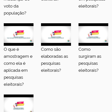
voto da
eleitorais?
população?
O que é
Como são
Como
amostragem e
elaboradas as
surgiram as
como ela é
pesquisas
pesquisas
aplicada em
eleitorais?
eleitorais?
pesquisas
eleitorais?