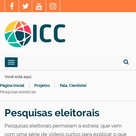
N
Toggle navigation
a
Busca
v
Você está aqui:
e
Página Inicial
Projetos
Fala, Cientista!
g
Pesquisas eleitorais
a
ç
Pesquisas eleitorais
ã
Pesquisas eleitorais permeiam a estreia, que vem
o
com uma série de vídeos curtos para explicar o que