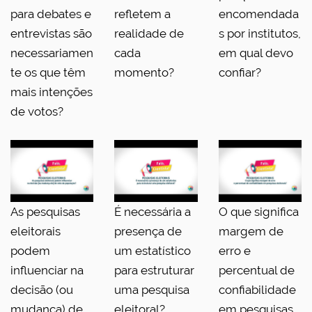
para debates e
refletem a
encomendada
entrevistas são
realidade de
s por institutos,
necessariamen
cada
em qual devo
te os que têm
momento?
confiar?
mais intenções
de votos?
As pesquisas
É necessária a
O que significa
eleitorais
presença de
margem de
podem
um estatístico
erro e
influenciar na
para estruturar
percentual de
decisão (ou
uma pesquisa
confiabilidade
mudança) de
eleitoral?
em pesquisas