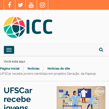
N
Toggle navigation
a
Busca
v
Você está aqui:
e
Página Inicial
Notícias
Notícias do site
g
UFSCar recebe jovens cientistas em projetos Geração, da Fapesp
a
ç
UFSCar
ã
recebe
o
jovens