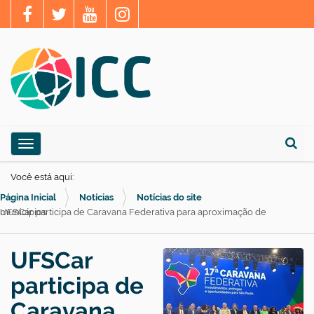
N
Toggle navigation
a
Busca
v
Você está aqui:
e
Página Inicial
Notícias
Notícias do site
g
UFSCar participa de Caravana Federativa para aproximação de municípios
a
ç
UFSCar
ã
participa de
o
Caravana