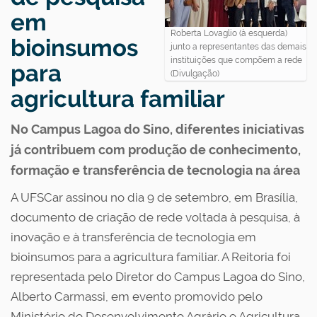
em
Roberta Lovaglio (à esquerda)
bioinsumos
junto a representantes das demais
instituições que compõem a rede
para
(Divulgação)
agricultura familiar
No Campus Lagoa do Sino, diferentes iniciativas
já contribuem com produção de conhecimento,
formação e transferência de tecnologia na área
A UFSCar assinou no dia 9 de setembro, em Brasília,
documento de criação de rede voltada à pesquisa, à
inovação e à transferência de tecnologia em
bioinsumos para a agricultura familiar. A Reitoria foi
representada pelo Diretor do Campus Lagoa do Sino,
Alberto Carmassi, em evento promovido pelo
Ministério do Desenvolvimento Agrário e Agricultura