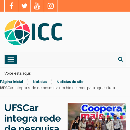
N
Toggle navigation
a
Busca
v
Você está aqui:
e
Página Inicial
Notícias
Notícias do site
g
UFSCar integra rede de pesquisa em bioinsumos para agricultura familiar
a
ç
UFSCar
ã
integra rede
o
de pesquisa