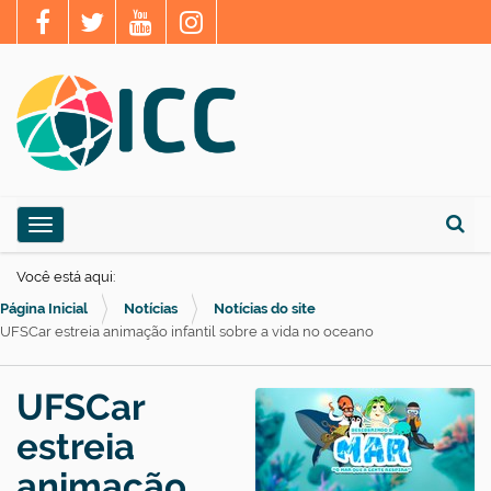
N
Toggle navigation
a
Busca
v
Você está aqui:
e
Página Inicial
Notícias
Notícias do site
g
UFSCar estreia animação infantil sobre a vida no oceano
a
ç
UFSCar
ã
estreia
o
animação