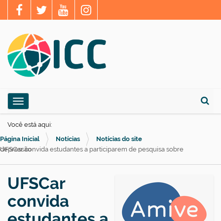
N
Toggle navigation
a
Busca
v
Você está aqui:
e
Página Inicial
Notícias
Notícias do site
g
UFSCar convida estudantes a participarem de pesquisa sobre depressão
a
ç
UFSCar
ã
convida
o
estudantes a