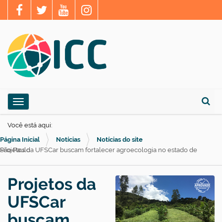
N
Toggle navigation
a
Busca
v
Você está aqui:
e
Página Inicial
Notícias
Notícias do site
g
Projetos da UFSCar buscam fortalecer agroecologia no estado de São Paulo
a
ç
Projetos da
ã
UFSCar
o
buscam