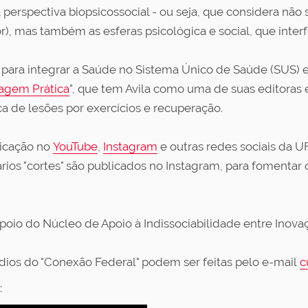
erspectiva biopsicossocial - ou seja, que considera não
dor), mas também as esferas psicológica e social, que inte
ara integrar a Saúde no Sistema Único de Saúde (SUS) e 
dagem Prática
", que tem Avila como uma de suas editoras e
a de lesões por exercícios e recuperação.
licação no
YouTube
,
Instagram
e outras redes sociais da 
vários "cortes" são publicados no Instagram, para fomenta
apoio do Núcleo de Apoio à Indissociabilidade entre Inova
ios do "Conexão Federal" podem ser feitas pelo e-mail
c
: