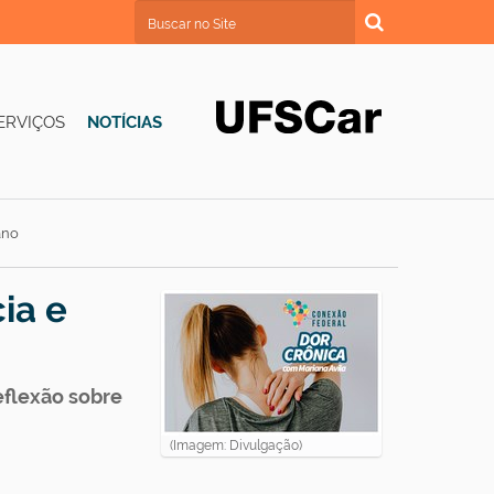
Busca
Busca Avançada…
ERVIÇOS
NOTÍCIAS
ano
ia e
eflexão sobre
(Imagem: Divulgação)