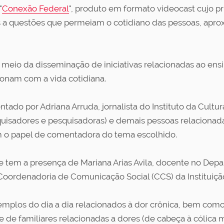
"
Conexão Federal
", produto em formato videocast cujo pr
as a questões que permeiam o cotidiano das pessoas, apro
r meio da disseminação de iniciativas relacionadas ao ens
ionam com a vida cotidiana.
ado por Adriana Arruda, jornalista do Instituto da Cultura
quisadores e pesquisadoras) e demais pessoas relaciona
m o papel de comentadora do tema escolhido.
 e tem a presença de Mariana Arias Avila, docente no Depa
a Coordenadoria de Comunicação Social (CCS) da Instituiçã
emplos do dia a dia relacionados à dor crônica, bem como 
 e de familiares relacionadas a dores (de cabeça à cólica