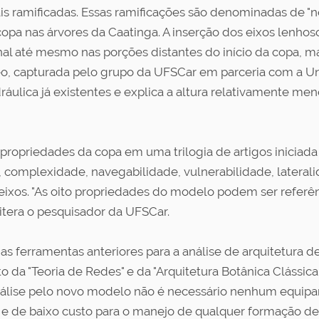
is ramificadas. Essas ramificações são denominadas de "n
 copa nas árvores da Caatinga. A inserção dos eixos lenhoso
l até mesmo nas porções distantes do início da copa, mas
eo, capturada pelo grupo da UFSCar em parceria com a Un
áulica já existentes e explica a altura relativamente men
propriedades da copa em uma trilogia de artigos iniciada
 complexidade, navegabilidade, vulnerabilidade, lateralid
eixos. "As oito propriedades do modelo podem ser referên
eitera o pesquisador da UFSCar.
s ferramentas anteriores para a análise de arquitetura de
o da "Teoria de Redes" e da "Arquitetura Botânica Clássic
 análise pelo novo modelo não é necessário nenhum equipam
e de baixo custo para o manejo de qualquer formação de 