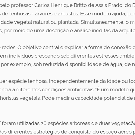
elo professor Carlos Henrique Britto de Assis Prado, do
 de lenhosas - árvores e arbustos. Esse modelo ajuda, p
dade vegetal natural ou plantada. Simultaneamente, o mo
, por meio de uma descrição e análise inéditas da arquite
 redes. O objetivo central é explicar a forma de conex
da em indivíduos crescendo sob diferentes estresses ambi
 por exemplo, sob reduzida disponibilidade de água, de n
er espécie lenhosa, independentemente da idade ou loca
ência a diferentes condições ambientais. "É um modelo q
horistas vegetais. Pode medir a capacidade potencial de r
oram utilizadas 26 espécies arbóreas de duas vegetações 
s diferentes estratégias de conquista do espaço aéreo p