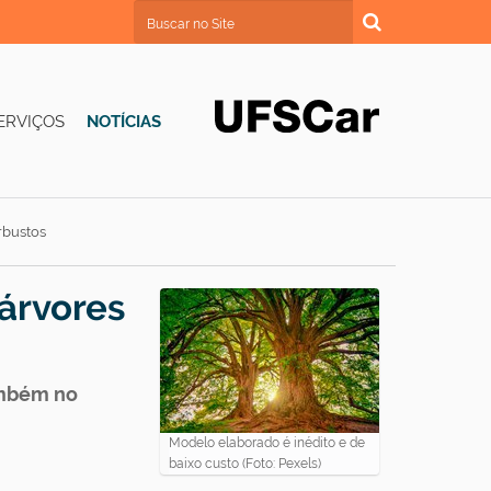
Busca
Busca Avançada…
ERVIÇOS
NOTÍCIAS
rbustos
 árvores
ambém no
Modelo elaborado é inédito e de
baixo custo (Foto: Pexels)