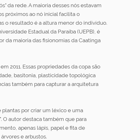
ós" da rede. A maioria desses nós estavam
s próximos ao nó inicial facilita o
 o resultado é a altura menor do indivíduo.
iversidade Estadual da Paraíba (UEPB), é
or da maioria das fisionomias da Caatinga
 em 2011. Essas propriedades da copa são
ade, basitonia, plasticidade topológica
cias também para capturar a arquitetura
 plantas por criar um léxico e uma
a". O autor destaca também que para
ento, apenas lápis, papel e fita de
árvores e arbustos.