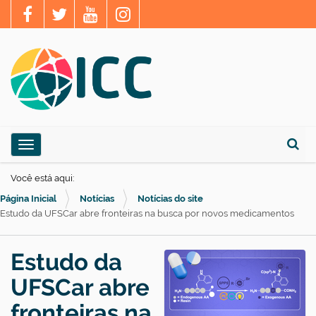
N
Toggle navigation
a
Busca
v
Você está aqui:
e
Página Inicial
Notícias
Notícias do site
g
Estudo da UFSCar abre fronteiras na busca por novos medicamentos
a
ç
Estudo da
ã
UFSCar abre
o
fronteiras na