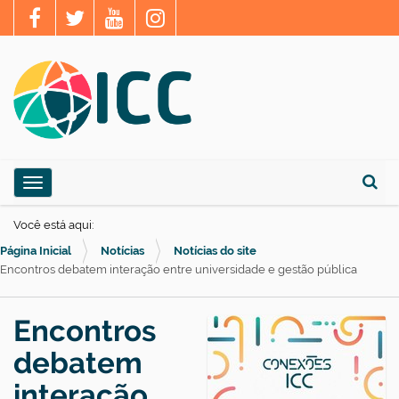
N
Toggle navigation
a
Busca
v
Você está aqui:
e
Página Inicial
Notícias
Notícias do site
g
Encontros debatem interação entre universidade e gestão pública
a
ç
Encontros
ã
debatem
o
interação