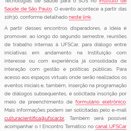
Tecnologias de Saúde para o SUS no
Instituto de
Saúde de São Paulo
. O evento acontece a partir das
10h30, conforme detalhado
neste link
.
A partir desses encontros disparadores, a ideia é
promover, ao longo do segundo semestre, reuniões
de trabalho internas à UFSCar, para diálogo entre
iniciativas em andamento na Instituição com
interesse ou com experiência já consolidada de
interação com gestão e políticas públicas. Para
acesso aos espaços virtuais ond
e serão realizados os
eventos iniciais e, também, inserção na programação
de diálogos subsequentes, é solicitada inscrição por
meio de preenchimento de
formulário eletrônico
.
Ma
is informações podem ser solicitadas pelo e-mail
culturacientifica@ufscar.br
. Também será possível
acompanhar o I Encontro Temático no
canal UFSCar