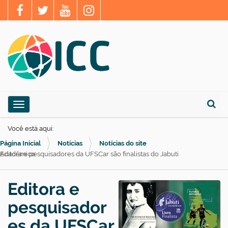
N
Toggle navigation
a
Busca
v
Você está aqui:
e
Página Inicial
Notícias
Notícias do site
g
Editora e pesquisadores da UFSCar são finalistas do Jabuti Acadêmico
a
ç
Editora e
ã
pesquisador
o
es da UFSCar