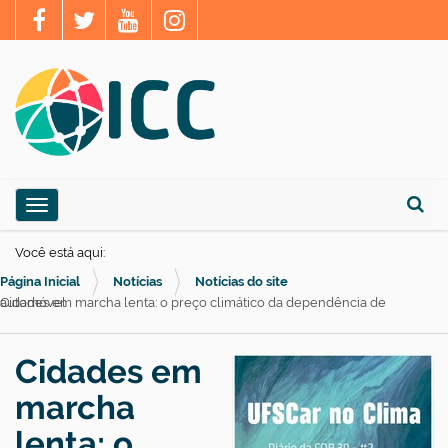
N
Toggle navigation
a
Busca
v
Você está aqui:
e
Página Inicial
Notícias
Notícias do site
g
Cidades em marcha lenta: o preço climático da dependência de automóvel
a
ç
Cidades em
ã
marcha
o
lenta: o