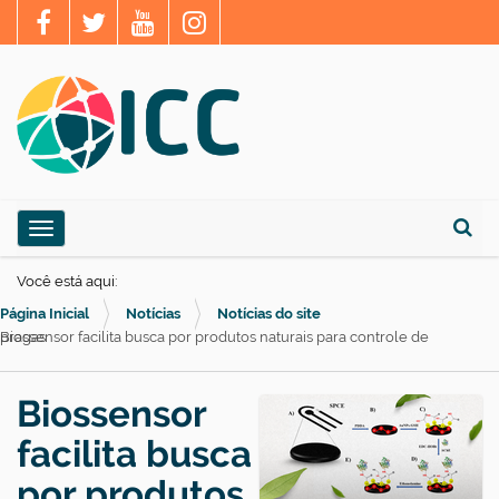
N
Toggle navigation
a
Busca
v
Você está aqui:
e
Página Inicial
Notícias
Notícias do site
g
Biossensor facilita busca por produtos naturais para controle de pragas
a
ç
Biossensor
ã
facilita busca
o
por produtos