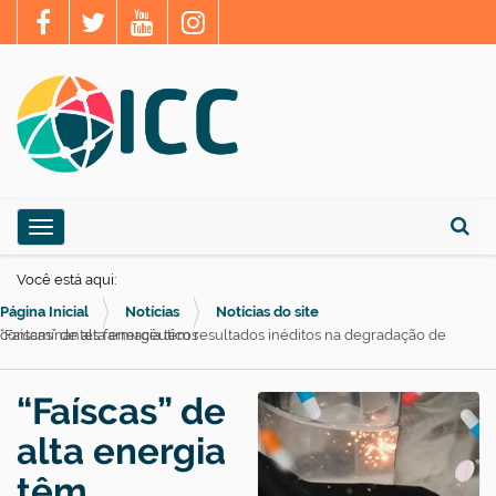
N
Toggle navigation
a
Busca
v
Você está aqui:
e
Página Inicial
Notícias
Notícias do site
g
“Faíscas” de alta energia têm resultados inéditos na degradação de contaminantes farmacêuticos
a
ç
“Faíscas” de
ã
alta energia
o
têm