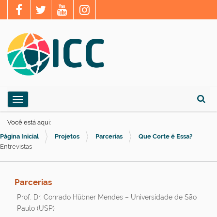
N
Toggle navigation
a
Busca
v
Você está aqui:
e
Página Inicial
Projetos
Parcerias
Que Corte é Essa?
g
Entrevistas
a
ç
Parcerias
ã
Prof. Dr. Conrado Hübner Mendes – Universidade de São
o
Paulo (USP)