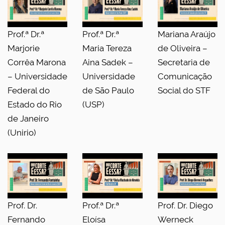
Prof.ª Dr.ª
Prof.ª Dr.ª
Mariana Araújo
Marjorie
Maria Tereza
de Oliveira –
Corrêa Marona
Aina Sadek –
Secretaria de
– Universidade
Universidade
Comunicação
Federal do
de São Paulo
Social do STF
Estado do Rio
(USP)
de Janeiro
(Unirio)
Prof. Dr.
Prof.ª Dr.ª
Prof. Dr. Diego
Fernando
Eloísa
Werneck