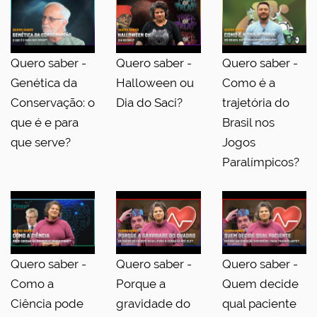
Quero saber -
Quero saber -
Quero saber -
Genética da
Halloween ou
Como é a
Conservação: o
Dia do Saci?
trajetória do
que é e para
Brasil nos
que serve?
Jogos
Paralímpicos?
Quero saber -
Quero saber -
Quero saber -
Como a
Porque a
Quem decide
Ciência pode
gravidade do
qual paciente