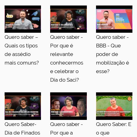
Quero saber –
Quero saber -
Quero saber -
Quais os tipos
Por que é
BBB - Que
de assédio
relevante
poder de
mais comuns?
conhecermos
mobilização é
e celebrar o
esse?
Dia do Saci?
Quero Saber-
Quero saber -
Quero Saber: E
Dia de Finados
Por que a
o que