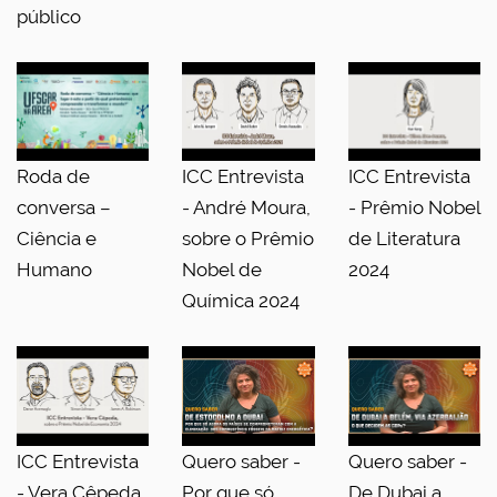
público
Roda de
ICC Entrevista
ICC Entrevista
conversa –
- André Moura,
- Prêmio Nobel
Ciência e
sobre o Prêmio
de Literatura
Humano
Nobel de
2024
Química 2024
ICC Entrevista
Quero saber -
Quero saber -
- Vera Cêpeda
Por que só
De Dubai a