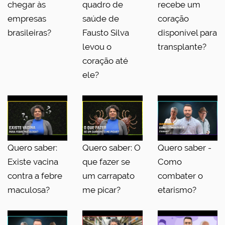
chegar às
quadro de
recebe um
empresas
saúde de
coração
brasileiras?
Fausto Silva
disponível para
levou o
transplante?
coração até
ele?
Quero saber:
Quero saber: O
Quero saber -
Existe vacina
que fazer se
Como
contra a febre
um carrapato
combater o
maculosa?
me picar?
etarismo?