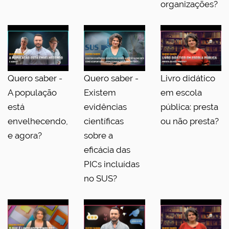
organizações?
Quero saber -
Quero saber -
Livro didático
A população
Existem
em escola
está
evidências
pública: presta
envelhecendo,
científicas
ou não presta?
e agora?
sobre a
eficácia das
PICs incluídas
no SUS?