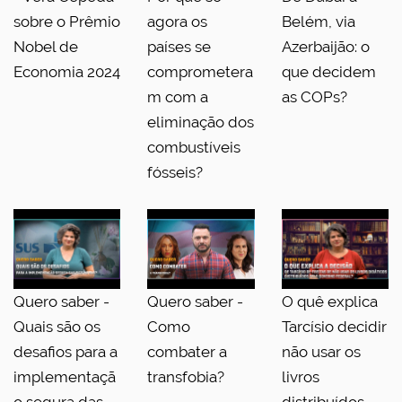
sobre o Prêmio
agora os
Belém, via
Nobel de
países se
Azerbaijão: o
Economia 2024
comprometera
que decidem
m com a
as COPs?
eliminação dos
combustíveis
fósseis?
Quero saber -
Quero saber -
O quê explica
Quais são os
Como
Tarcísio decidir
desafios para a
combater a
não usar os
implementaçã
transfobia?
livros