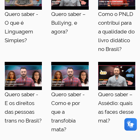
Quero saber -
Quero saber –
Como o PNLD
O que é
Bullying, e
contribui para
Linguagem
agora?
a qualidade do
Simples?
livro didático
no Brasil?
Quero saber -
Quero saber -
Quero saber –
E os direitos
Como e por
Assédio: quais
das pessoas
que a
as faces desse
trans no Brasil?
transfobia
mal?
mata?