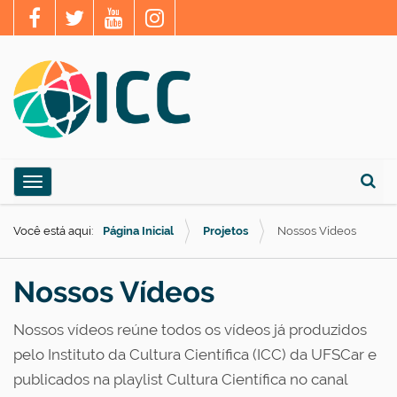
N
Toggle navigation
a
Busca
v
Você está aqui:
Página Inicial
Projetos
Nossos Vídeos
e
g
Nossos Vídeos
a
ç
Nossos vídeos reúne todos os vídeos já produzidos
ã
pelo Instituto da Cultura Científica (ICC) da UFSCar e
o
publicados na playlist Cultura Científica no canal