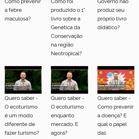
Como prevenir
Como foi
Governo não
a febre
produzido o 1°
produz seu
maculosa?
livro sobre a
próprio livro
Genética da
didático?
Conservação
na região
Neotropical?
Quero saber -
Quero saber -
Quero saber -
O ecoturismo
O ecoturismo
Como prevenir
é um modo
enquanto
a doença? E
diferente de
mercado. E
qual o papel
fazer turismo?
agora?
das