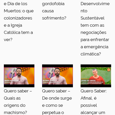
e Dia de los
gordofobia
Desenvolvime
Muertos: o que
causa
nto
colonizadores
sofrimento?
Sustentável
e a Igreja
tem com as
Católica tem a
negociações
ver?
para enfrentar
a emergência
climática?
Quero saber –
Quero saber –
Quero Saber:
Quais as
De onde surge
Afinal, é
origens do
e como se
possível
machismo?
perpetua o
alcançar um