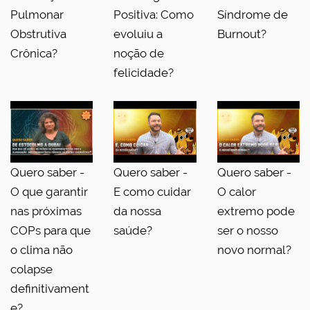
Pulmonar
Positiva: Como
Síndrome de
Obstrutiva
evoluiu a
Burnout?
Crônica?
noção de
felicidade?
Quero saber -
Quero saber -
Quero saber -
O que garantir
E como cuidar
O calor
nas próximas
da nossa
extremo pode
COPs para que
saúde?
ser o nosso
o clima não
novo normal?
colapse
definitivament
e?