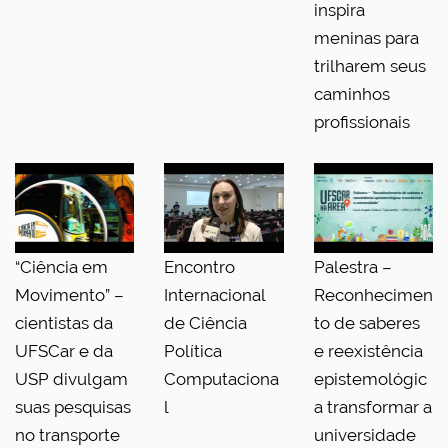
inspira
meninas para
trilharem seus
caminhos
profissionais
“Ciência em
Encontro
Palestra –
Movimento” –
Internacional
Reconhecimen
cientistas da
de Ciência
to de saberes
UFSCar e da
Política
e reexistência
USP divulgam
Computaciona
epistemológic
suas pesquisas
l
a transformar a
no transporte
universidade