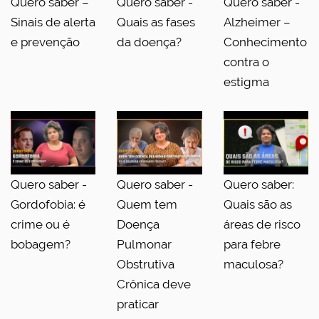
Quero saber –
Quero saber -
Quero saber -
Sinais de alerta
Quais as fases
Alzheimer –
e prevenção
da doença?
Conhecimento
contra o
estigma
Quero saber -
Quero saber -
Quero saber:
Gordofobia: é
Quem tem
Quais são as
crime ou é
Doença
áreas de risco
bobagem?
Pulmonar
para febre
Obstrutiva
maculosa?
Crônica deve
praticar