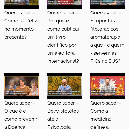
Quero saber -
Quero saber -
Quero saber -
Como ser feliz
Por que e
Acupuntura,
no momento
como publicar
fitoterápicos,
presente?
um livro
aromaterapia:
científico por
a que - e quem
uma editora
- servem as
internacional?
PICs no SUS?
Quero saber -
Quero saber -
Quero saber -
O que é e
De Aristóteles
Como a
como prevenir
até a
medicina
a Doença
Psicologia
define a