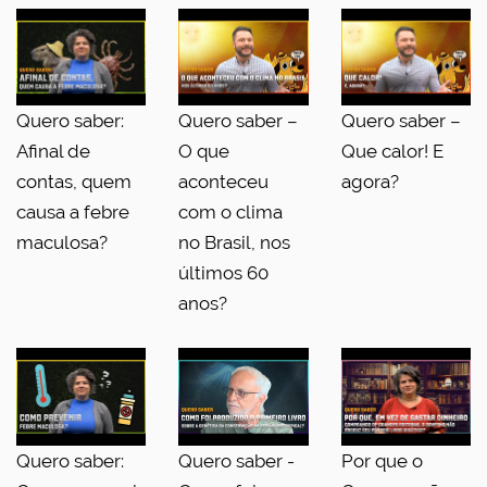
Quero saber:
Quero saber –
Quero saber –
Afinal de
O que
Que calor! E
contas, quem
aconteceu
agora?
causa a febre
com o clima
maculosa?
no Brasil, nos
últimos 60
anos?
Quero saber:
Quero saber -
Por que o