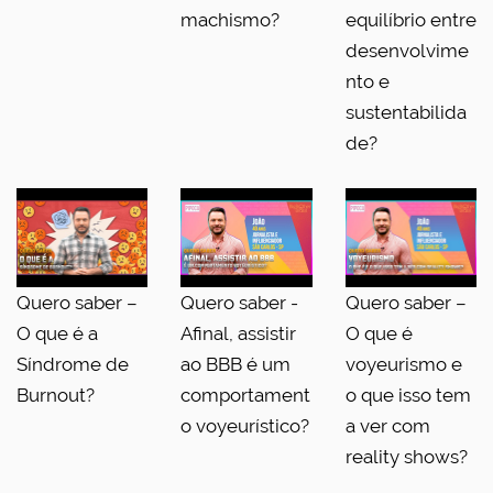
machismo?
equilíbrio entre
desenvolvime
nto e
sustentabilida
de?
Quero saber –
Quero saber -
Quero saber –
O que é a
Afinal, assistir
O que é
Síndrome de
ao BBB é um
voyeurismo e
Burnout?
comportament
o que isso tem
o voyeurístico?
a ver com
reality shows?