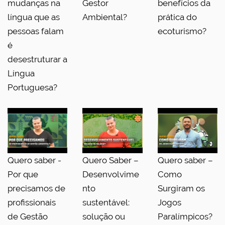
mudanças na
Gestor
benefícios da
língua que as
Ambiental?
prática do
pessoas falam
ecoturismo?
é
desestruturar a
Língua
Portuguesa?
Quero saber -
Quero Saber –
Quero saber –
Por que
Desenvolvime
Como
precisamos de
nto
Surgiram os
profissionais
sustentável:
Jogos
de Gestão
solução ou
Paralímpicos?