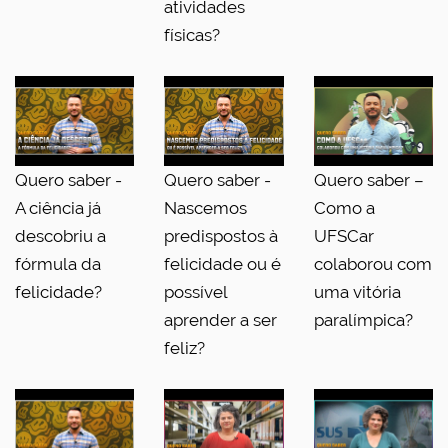
atividades
físicas?
Quero saber -
Quero saber -
Quero saber –
A ciência já
Nascemos
Como a
descobriu a
predispostos à
UFSCar
fórmula da
felicidade ou é
colaborou com
felicidade?
possível
uma vitória
aprender a ser
paralímpica?
feliz?