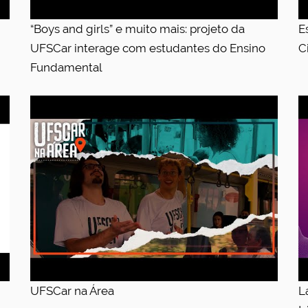
“Boys and girls” e muito mais: projeto da
E
UFSCar interage com estudantes do Ensino
C
Fundamental
UFSCar na Área
L