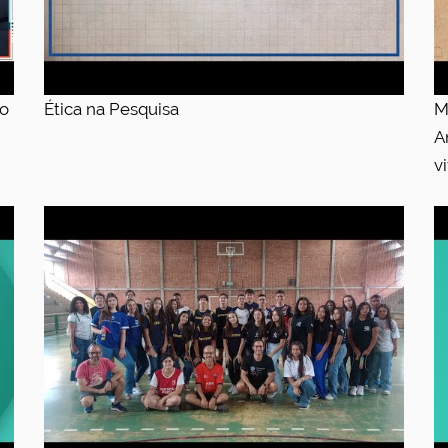
ão
Ética na Pesquisa
M
A
v