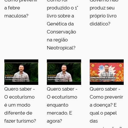
a febre
produzido o 1°
produz seu
maculosa?
livro sobre a
próprio livro
Genética da
didático?
Conservação
na região
Neotropical?
Quero saber -
Quero saber -
Quero saber -
O ecoturismo
O ecoturismo
Como prevenir
é um modo
enquanto
a doença? E
diferente de
mercado. E
qual o papel
fazer turismo?
agora?
das