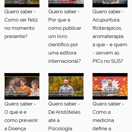
Quero saber -
Quero saber -
Quero saber -
Como ser feliz
Por que e
Acupuntura,
no momento
como publicar
fitoterápicos,
presente?
um livro
aromaterapia:
científico por
a que - e quem
uma editora
- servem as
internacional?
PICs no SUS?
Quero saber -
Quero saber -
Quero saber -
O que é e
De Aristóteles
Como a
como prevenir
até a
medicina
a Doença
Psicologia
define a