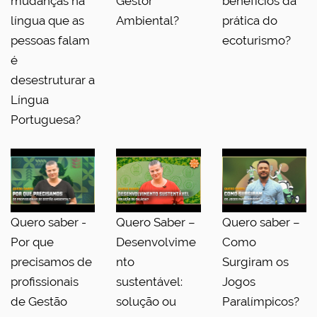
mudanças na
Gestor
benefícios da
língua que as
Ambiental?
prática do
pessoas falam
ecoturismo?
é
desestruturar a
Língua
Portuguesa?
Quero saber -
Quero Saber –
Quero saber –
Por que
Desenvolvime
Como
precisamos de
nto
Surgiram os
profissionais
sustentável:
Jogos
de Gestão
solução ou
Paralímpicos?