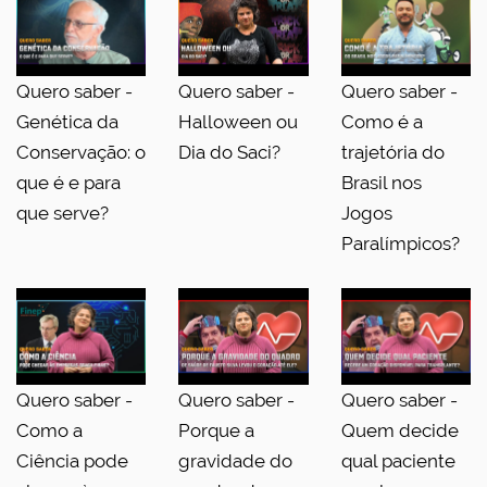
Quero saber -
Quero saber -
Quero saber -
Genética da
Halloween ou
Como é a
Conservação: o
Dia do Saci?
trajetória do
que é e para
Brasil nos
que serve?
Jogos
Paralímpicos?
Quero saber -
Quero saber -
Quero saber -
Como a
Porque a
Quem decide
Ciência pode
gravidade do
qual paciente