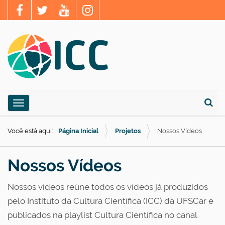
N
Toggle navigation
a
Busca
v
Você está aqui:
Página Inicial
Projetos
Nossos Vídeos
e
g
Nossos Vídeos
a
ç
Nossos vídeos reúne todos os vídeos já produzidos
ã
pelo Instituto da Cultura Científica (ICC) da UFSCar e
o
publicados na playlist Cultura Científica no canal