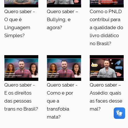
Quero saber -
Quero saber –
Como o PNLD
O que é
Bullying, e
contribui para
Linguagem
agora?
a qualidade do
Simples?
livro didático
no Brasil?
Quero saber -
Quero saber -
Quero saber –
E os direitos
Como e por
Assédio: quais
das pessoas
que a
as faces desse
trans no Brasil?
transfobia
mal?
mata?