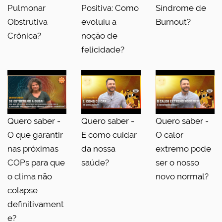
Pulmonar
Positiva: Como
Síndrome de
Obstrutiva
evoluiu a
Burnout?
Crônica?
noção de
felicidade?
Quero saber -
Quero saber -
Quero saber -
O que garantir
E como cuidar
O calor
nas próximas
da nossa
extremo pode
COPs para que
saúde?
ser o nosso
o clima não
novo normal?
colapse
definitivament
e?