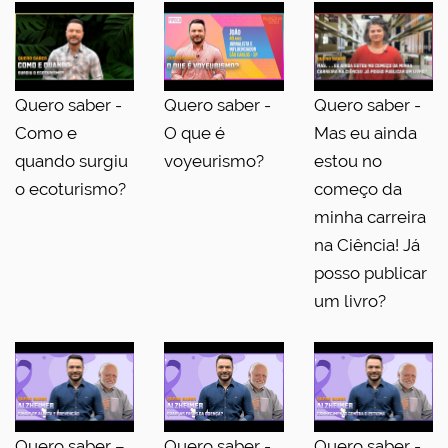
Quero saber -
Quero saber -
Quero saber -
Como e
O que é
Mas eu ainda
quando surgiu
voyeurismo?
estou no
o ecoturismo?
começo da
minha carreira
na Ciência! Já
posso publicar
um livro?
Quero saber –
Quero saber -
Quero saber -