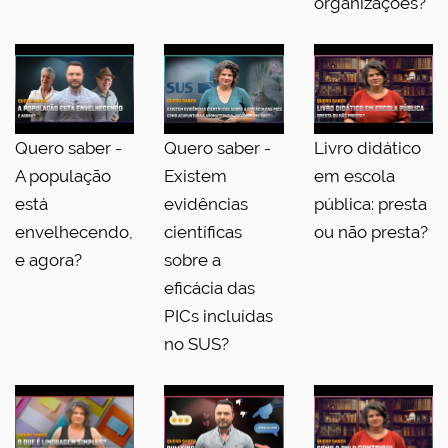
organizações?
Quero saber -
Quero saber -
Livro didático
A população
Existem
em escola
está
evidências
pública: presta
envelhecendo,
científicas
ou não presta?
e agora?
sobre a
eficácia das
PICs incluídas
no SUS?