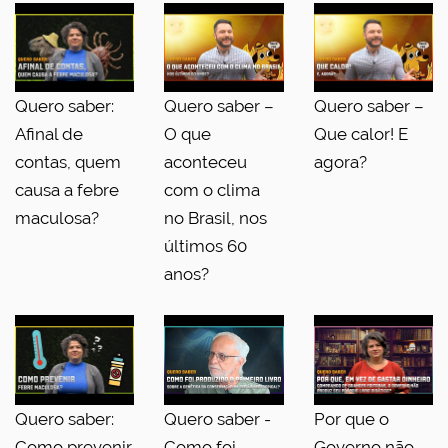
Quero saber:
Quero saber –
Quero saber –
Afinal de
O que
Que calor! E
contas, quem
aconteceu
agora?
causa a febre
com o clima
maculosa?
no Brasil, nos
últimos 60
anos?
Quero saber:
Quero saber -
Por que o
Como prevenir
Como foi
Governo não