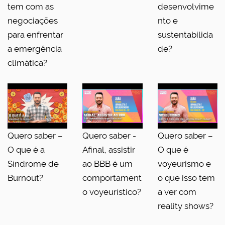
tem com as
desenvolvime
negociações
nto e
para enfrentar
sustentabilida
a emergência
de?
climática?
Quero saber –
Quero saber -
Quero saber –
O que é a
Afinal, assistir
O que é
Síndrome de
ao BBB é um
voyeurismo e
Burnout?
comportament
o que isso tem
o voyeurístico?
a ver com
reality shows?