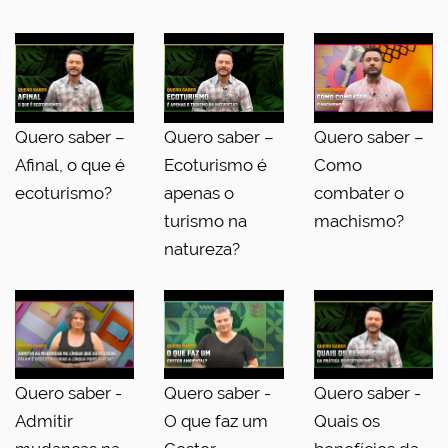
Quero saber –
Quero saber –
Quero saber –
Afinal, o que é
Ecoturismo é
Como
ecoturismo?
apenas o
combater o
turismo na
machismo?
natureza?
Quero saber -
Quero saber -
Quero saber -
Admitir
O que faz um
Quais os