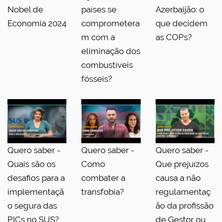
Nobel de
países se
Azerbaijão: o
Economia 2024
comprometera
que decidem
m com a
as COPs?
eliminação dos
combustíveis
fósseis?
Quero saber -
Quero saber -
Quero saber -
Quais são os
Como
Que prejuízos
desafios para a
combater a
causa a não
implementaçã
transfobia?
regulamentaç
o segura das
ão da profissão
PICs no SUS?
de Gestor ou