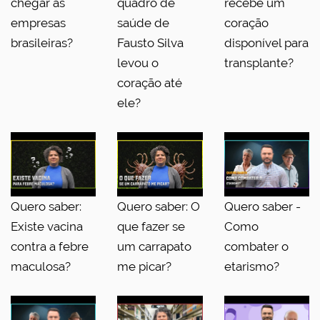
chegar às
quadro de
recebe um
empresas
saúde de
coração
brasileiras?
Fausto Silva
disponível para
levou o
transplante?
coração até
ele?
Quero saber:
Quero saber: O
Quero saber -
Existe vacina
que fazer se
Como
contra a febre
um carrapato
combater o
maculosa?
me picar?
etarismo?