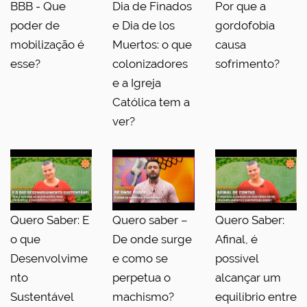
BBB - Que
Dia de Finados
Por que a
poder de
e Dia de los
gordofobia
mobilização é
Muertos: o que
causa
esse?
colonizadores
sofrimento?
e a Igreja
Católica tem a
ver?
Quero Saber: E
Quero saber –
Quero Saber:
o que
De onde surge
Afinal, é
Desenvolvime
e como se
possível
nto
perpetua o
alcançar um
Sustentável
machismo?
equilíbrio entre