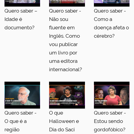
Quero saber –
Quero saber -
Quero saber -
Idade é
Não sou
Como a
documento?
fluente em
doença afeta o
Inglês. Como
cérebro?
vou publicar
um livro por
uma editora
internacional?
Quero saber -
O que
Quero saber -
O que é a
Halloween e
Estou sendo
região
Dia do Saci
gordofóbico?