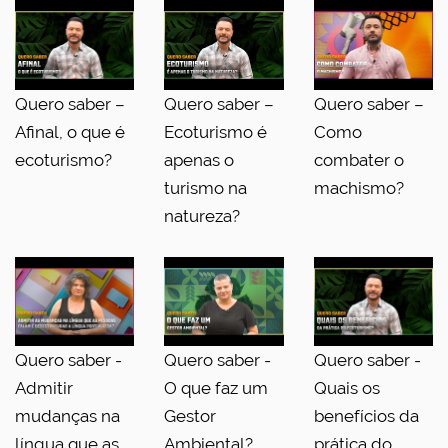
Quero saber –
Quero saber –
Quero saber –
Afinal, o que é
Ecoturismo é
Como
ecoturismo?
apenas o
combater o
turismo na
machismo?
natureza?
Quero saber -
Quero saber -
Quero saber -
Admitir
O que faz um
Quais os
mudanças na
Gestor
benefícios da
língua que as
Ambiental?
prática do