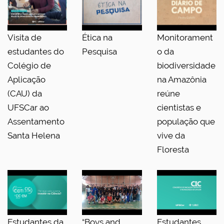
Visita de
Ética na
Monitorament
estudantes do
Pesquisa
o da
Colégio de
biodiversidade
Aplicação
na Amazônia
(CAU) da
reúne
UFSCar ao
cientistas e
Assentamento
população que
Santa Helena
vive da
Floresta
Estudantes da
“Boys and
Estudantes