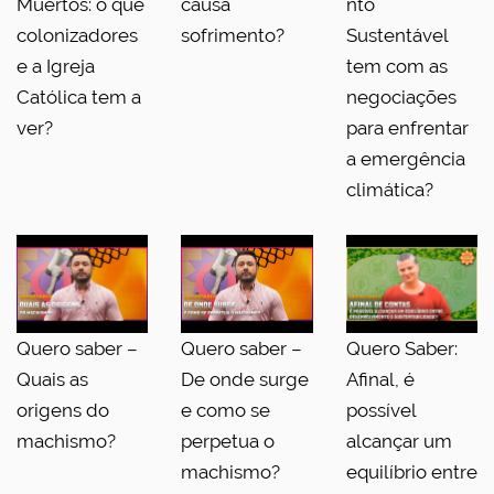
Muertos: o que
causa
nto
colonizadores
sofrimento?
Sustentável
e a Igreja
tem com as
Católica tem a
negociações
ver?
para enfrentar
a emergência
climática?
Quero saber –
Quero saber –
Quero Saber:
Quais as
De onde surge
Afinal, é
origens do
e como se
possível
machismo?
perpetua o
alcançar um
machismo?
equilíbrio entre