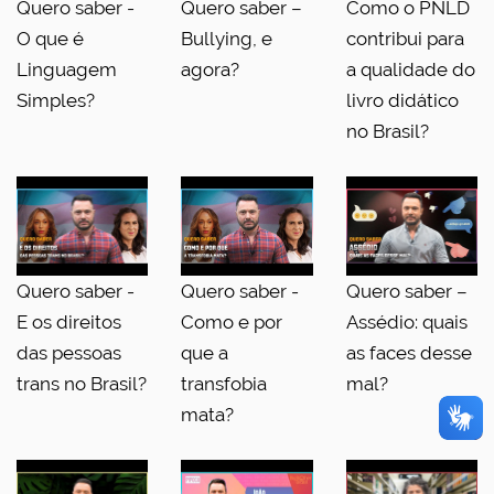
Quero saber -
Quero saber –
Como o PNLD
O que é
Bullying, e
contribui para
Linguagem
agora?
a qualidade do
Simples?
livro didático
no Brasil?
Quero saber -
Quero saber -
Quero saber –
E os direitos
Como e por
Assédio: quais
das pessoas
que a
as faces desse
trans no Brasil?
transfobia
mal?
mata?