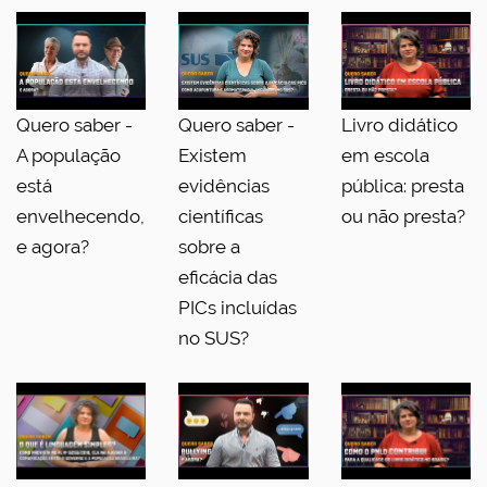
Quero saber -
Quero saber -
Livro didático
A população
Existem
em escola
está
evidências
pública: presta
envelhecendo,
científicas
ou não presta?
e agora?
sobre a
eficácia das
PICs incluídas
no SUS?