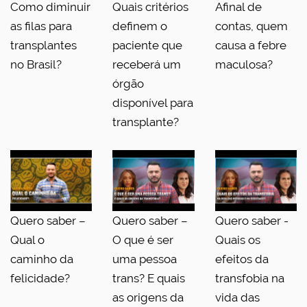
Como diminuir
Quais critérios
Afinal de
as filas para
definem o
contas, quem
transplantes
paciente que
causa a febre
no Brasil?
receberá um
maculosa?
órgão
disponível para
transplante?
Quero saber –
Quero saber –
Quero saber -
Qual o
O que é ser
Quais os
caminho da
uma pessoa
efeitos da
felicidade?
trans? E quais
transfobia na
as origens da
vida das