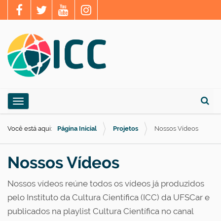
N
Toggle navigation
a
Busca
v
Você está aqui:
Página Inicial
Projetos
Nossos Vídeos
e
g
Nossos Vídeos
a
ç
Nossos vídeos reúne todos os vídeos já produzidos
ã
pelo Instituto da Cultura Científica (ICC) da UFSCar e
o
publicados na playlist Cultura Científica no canal