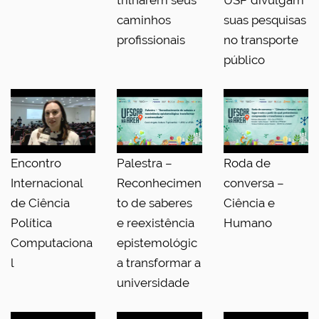
trilharem seus
USP divulgam
caminhos
suas pesquisas
profissionais
no transporte
público
Encontro
Palestra –
Roda de
Internacional
Reconhecimen
conversa –
de Ciência
to de saberes
Ciência e
Política
e reexistência
Humano
Computaciona
epistemológic
l
a transformar a
universidade