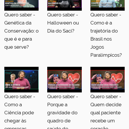
Quero saber -
Quero saber -
Quero saber -
Genética da
Halloween ou
Como é a
Conservação: o
Dia do Saci?
trajetória do
que é e para
Brasil nos
que serve?
Jogos
Paralímpicos?
Quero saber -
Quero saber -
Quero saber -
Como a
Porque a
Quem decide
Ciência pode
gravidade do
qual paciente
chegar às
quadro de
recebe um
empresas
saúde de
coração