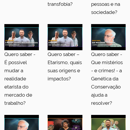
transfobia?
pessoas e na
sociedade?
Quero saber -
Quero saber –
Quero saber -
É possível
Etarismo, quais
Que mistérios
mudar a
suas origens e
- e crimes! - a
realidade
impactos?
Genética da
etarista do
Conservação
mercado de
ajuda a
trabalho?
resolver?