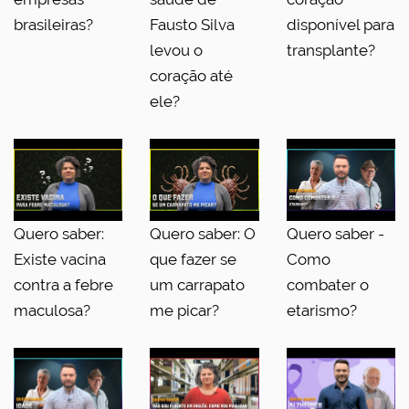
brasileiras?
Fausto Silva
disponível para
levou o
transplante?
coração até
ele?
Quero saber:
Quero saber: O
Quero saber -
Existe vacina
que fazer se
Como
contra a febre
um carrapato
combater o
maculosa?
me picar?
etarismo?