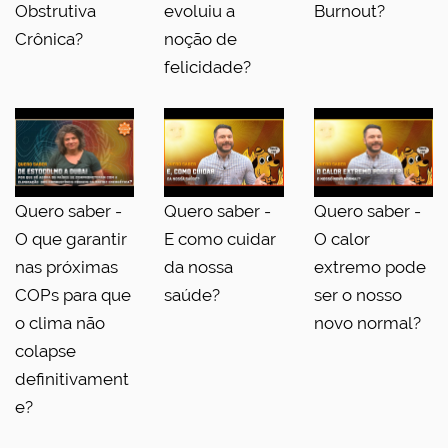
Obstrutiva
evoluiu a
Burnout?
Crônica?
noção de
felicidade?
Quero saber -
Quero saber -
Quero saber -
O que garantir
E como cuidar
O calor
nas próximas
da nossa
extremo pode
COPs para que
saúde?
ser o nosso
o clima não
novo normal?
colapse
definitivament
e?