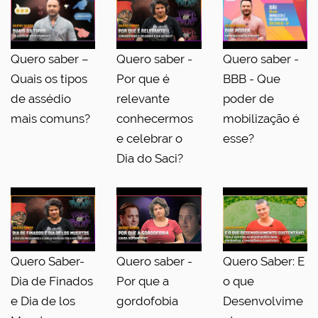
Quero saber –
Quero saber -
Quero saber -
Quais os tipos
Por que é
BBB - Que
de assédio
relevante
poder de
mais comuns?
conhecermos
mobilização é
e celebrar o
esse?
Dia do Saci?
Quero Saber-
Quero saber -
Quero Saber: E
Dia de Finados
Por que a
o que
e Dia de los
gordofobia
Desenvolvime