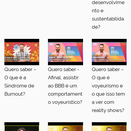
desenvolvime
nto e
sustentabilida
de?
Quero saber –
Quero saber -
Quero saber –
O que é a
Afinal, assistir
O que é
Síndrome de
ao BBB é um
voyeurismo e
Burnout?
comportament
o que isso tem
o voyeurístico?
a ver com
reality shows?