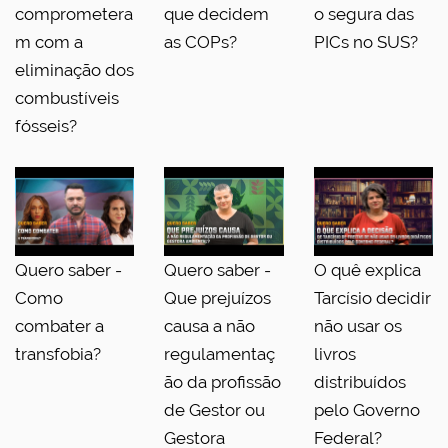
comprometera
que decidem
o segura das
m com a
as COPs?
PICs no SUS?
eliminação dos
combustíveis
fósseis?
Quero saber -
Quero saber -
O quê explica
Como
Que prejuízos
Tarcísio decidir
combater a
causa a não
não usar os
transfobia?
regulamentaç
livros
ão da profissão
distribuídos
de Gestor ou
pelo Governo
Gestora
Federal?