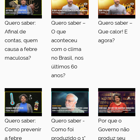
Quero saber:
Quero saber –
Quero saber –
Afinal de
O que
Que calor! E
contas, quem
aconteceu
agora?
causa a febre
com o clima
maculosa?
no Brasil, nos
últimos 60
anos?
Quero saber:
Quero saber -
Por que o
Como prevenir
Como foi
Governo não
a febre
produzido o 1°
produz seu