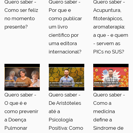
Quero saber -
Quero saber -
Quero saber -
Como ser feliz
Por que e
Acupuntura,
no momento
como publicar
fitoterápicos,
presente?
um livro
aromaterapia:
científico por
a que - e quem
uma editora
- servem as
internacional?
PICs no SUS?
Quero saber -
Quero saber -
Quero saber -
O que é e
De Aristóteles
Como a
como prevenir
até a
medicina
a Doença
Psicologia
define a
Pulmonar
Positiva: Como
Síndrome de