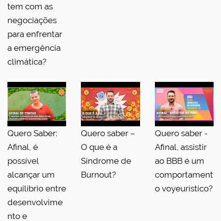
tem com as
negociações
para enfrentar
a emergência
climática?
Quero Saber:
Quero saber –
Quero saber -
Afinal, é
O que é a
Afinal, assistir
possível
Síndrome de
ao BBB é um
alcançar um
Burnout?
comportament
equilíbrio entre
o voyeurístico?
desenvolvime
nto e