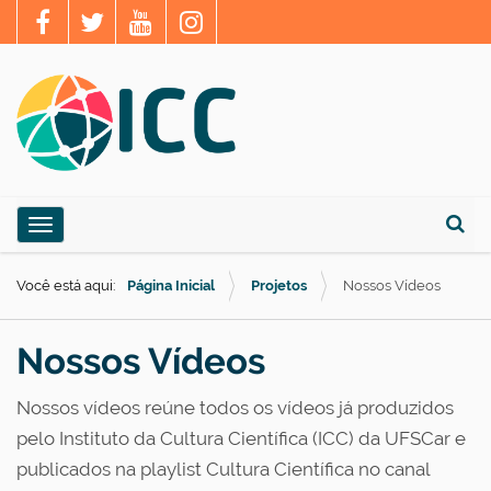
N
Toggle navigation
a
Busca
v
Você está aqui:
Página Inicial
Projetos
Nossos Vídeos
e
g
Nossos Vídeos
a
ç
Nossos vídeos reúne todos os vídeos já produzidos
ã
pelo Instituto da Cultura Científica (ICC) da UFSCar e
o
publicados na playlist Cultura Científica no canal