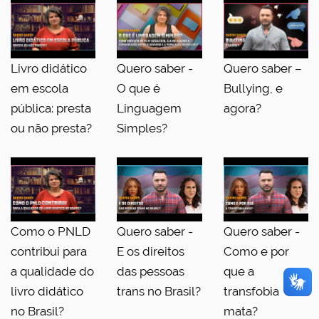
Livro didático
Quero saber -
Quero saber –
em escola
O que é
Bullying, e
pública: presta
Linguagem
agora?
ou não presta?
Simples?
Como o PNLD
Quero saber -
Quero saber -
contribui para
E os direitos
Como e por
a qualidade do
das pessoas
que a
livro didático
trans no Brasil?
transfobia
no Brasil?
mata?