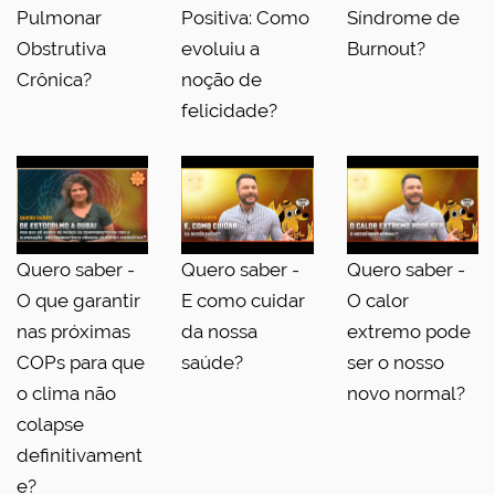
Pulmonar
Positiva: Como
Síndrome de
Obstrutiva
evoluiu a
Burnout?
Crônica?
noção de
felicidade?
Quero saber -
Quero saber -
Quero saber -
O que garantir
E como cuidar
O calor
nas próximas
da nossa
extremo pode
COPs para que
saúde?
ser o nosso
o clima não
novo normal?
colapse
definitivament
e?