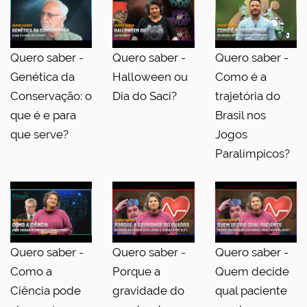
Quero saber -
Quero saber -
Quero saber -
Genética da
Halloween ou
Como é a
Conservação: o
Dia do Saci?
trajetória do
que é e para
Brasil nos
que serve?
Jogos
Paralímpicos?
Quero saber -
Quero saber -
Quero saber -
Como a
Porque a
Quem decide
Ciência pode
gravidade do
qual paciente