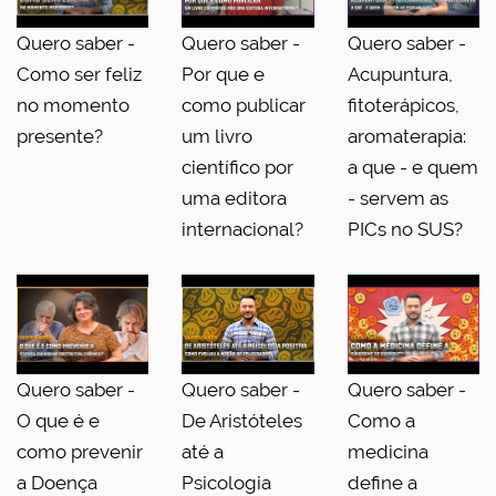
Quero saber -
Quero saber -
Quero saber -
Como ser feliz
Por que e
Acupuntura,
no momento
como publicar
fitoterápicos,
presente?
um livro
aromaterapia:
científico por
a que - e quem
uma editora
- servem as
internacional?
PICs no SUS?
Quero saber -
Quero saber -
Quero saber -
O que é e
De Aristóteles
Como a
como prevenir
até a
medicina
a Doença
Psicologia
define a