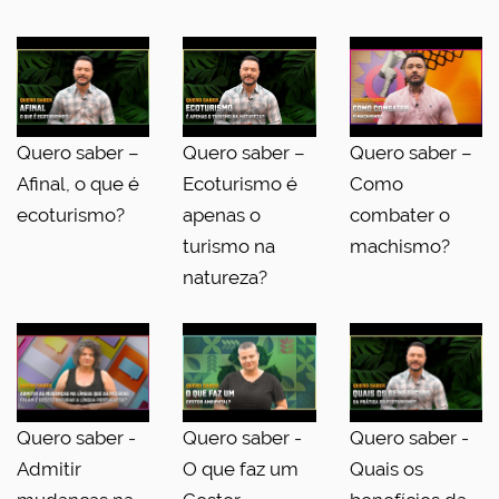
Quero saber –
Quero saber –
Quero saber –
Afinal, o que é
Ecoturismo é
Como
ecoturismo?
apenas o
combater o
turismo na
machismo?
natureza?
Quero saber -
Quero saber -
Quero saber -
Admitir
O que faz um
Quais os