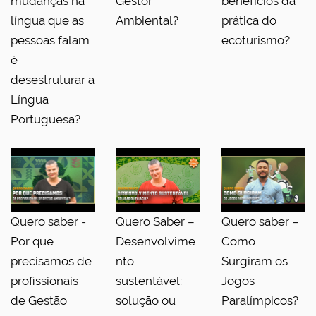
mudanças na
Gestor
benefícios da
língua que as
Ambiental?
prática do
pessoas falam
ecoturismo?
é
desestruturar a
Língua
Portuguesa?
Quero saber -
Quero Saber –
Quero saber –
Por que
Desenvolvime
Como
precisamos de
nto
Surgiram os
profissionais
sustentável:
Jogos
de Gestão
solução ou
Paralímpicos?