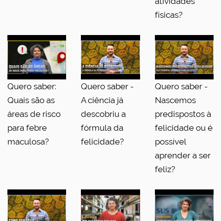
atividades
físicas?
Quero saber:
Quero saber -
Quero saber -
Quais são as
A ciência já
Nascemos
áreas de risco
descobriu a
predispostos à
para febre
fórmula da
felicidade ou é
maculosa?
felicidade?
possível
aprender a ser
feliz?