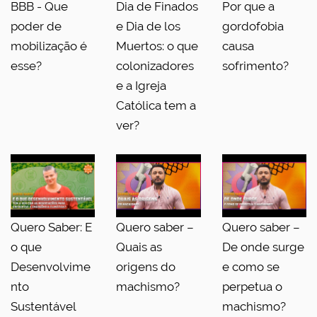
BBB - Que
Dia de Finados
Por que a
poder de
e Dia de los
gordofobia
mobilização é
Muertos: o que
causa
esse?
colonizadores
sofrimento?
e a Igreja
Católica tem a
ver?
Quero Saber: E
Quero saber –
Quero saber –
o que
Quais as
De onde surge
Desenvolvime
origens do
e como se
nto
machismo?
perpetua o
Sustentável
machismo?