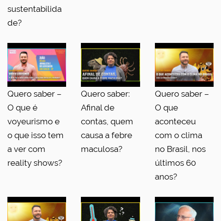
sustentabilida
de?
Quero saber –
Quero saber:
Quero saber –
O que é
Afinal de
O que
voyeurismo e
contas, quem
aconteceu
o que isso tem
causa a febre
com o clima
a ver com
maculosa?
no Brasil, nos
reality shows?
últimos 60
anos?