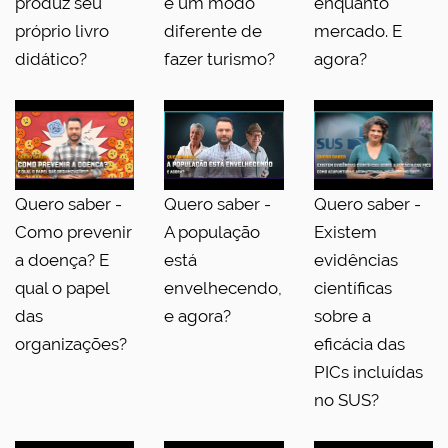
produz seu
é um modo
enquanto
próprio livro
diferente de
mercado. E
didático?
fazer turismo?
agora?
Quero saber -
Quero saber -
Quero saber -
Como prevenir
A população
Existem
a doença? E
está
evidências
qual o papel
envelhecendo,
científicas
das
e agora?
sobre a
organizações?
eficácia das
PICs incluídas
no SUS?