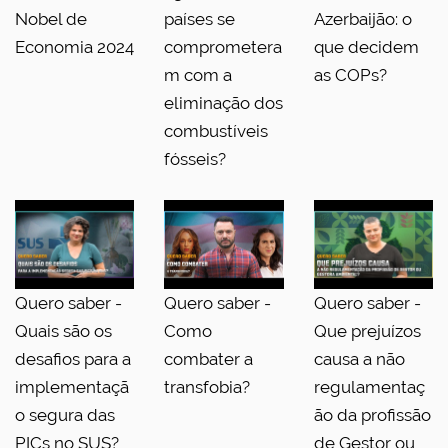
Nobel de
países se
Azerbaijão: o
Economia 2024
comprometera
que decidem
m com a
as COPs?
eliminação dos
combustíveis
fósseis?
Quero saber -
Quero saber -
Quero saber -
Quais são os
Como
Que prejuízos
desafios para a
combater a
causa a não
implementaçã
transfobia?
regulamentaç
o segura das
ão da profissão
PICs no SUS?
de Gestor ou