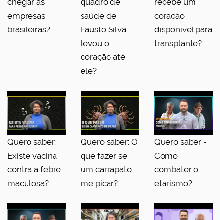
chegar às
quadro de
recebe um
empresas
saúde de
coração
brasileiras?
Fausto Silva
disponível para
levou o
transplante?
coração até
ele?
Quero saber:
Quero saber: O
Quero saber -
Existe vacina
que fazer se
Como
contra a febre
um carrapato
combater o
maculosa?
me picar?
etarismo?