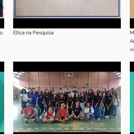
ão
Ética na Pesquisa
M
A
v