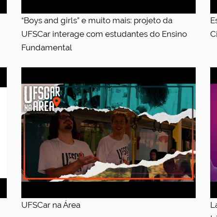
“Boys and girls” e muito mais: projeto da
E
UFSCar interage com estudantes do Ensino
C
Fundamental
UFSCar na Área
L