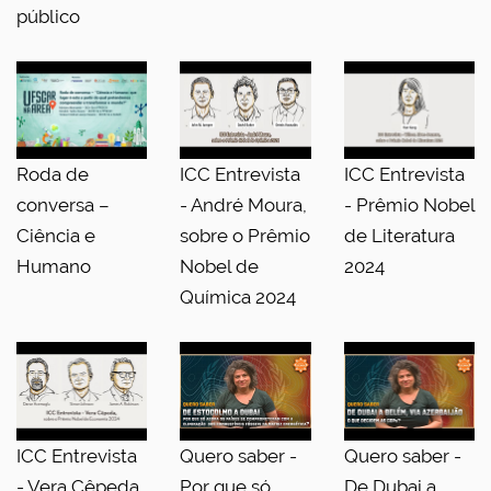
público
Roda de
ICC Entrevista
ICC Entrevista
conversa –
- André Moura,
- Prêmio Nobel
Ciência e
sobre o Prêmio
de Literatura
Humano
Nobel de
2024
Química 2024
ICC Entrevista
Quero saber -
Quero saber -
- Vera Cêpeda
Por que só
De Dubai a