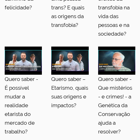
felicidade?
trans? E quais
transfobia na
as origens da
vida das
transfobia?
pessoas e na
sociedade?
Quero saber -
Quero saber –
Quero saber -
É possível
Etarismo, quais
Que mistérios
mudar a
suas origens e
- e crimes! - a
realidade
impactos?
Genética da
etarista do
Conservação
mercado de
ajuda a
trabalho?
resolver?