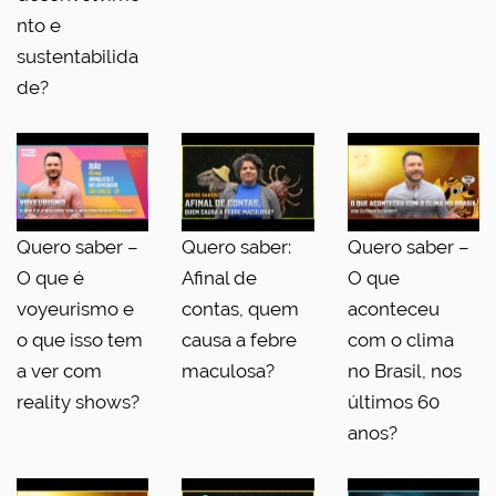
nto e
sustentabilida
de?
Quero saber –
Quero saber:
Quero saber –
O que é
Afinal de
O que
voyeurismo e
contas, quem
aconteceu
o que isso tem
causa a febre
com o clima
a ver com
maculosa?
no Brasil, nos
reality shows?
últimos 60
anos?