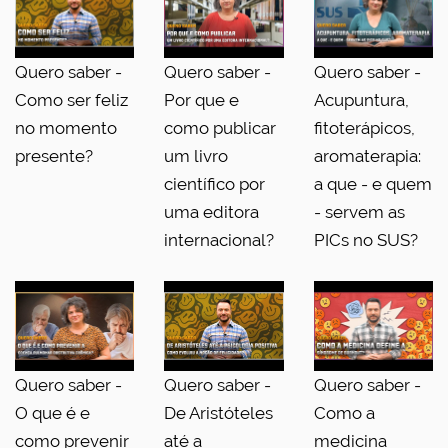
Quero saber -
Quero saber -
Quero saber -
Como ser feliz
Por que e
Acupuntura,
no momento
como publicar
fitoterápicos,
presente?
um livro
aromaterapia:
científico por
a que - e quem
uma editora
- servem as
internacional?
PICs no SUS?
Quero saber -
Quero saber -
Quero saber -
O que é e
De Aristóteles
Como a
como prevenir
até a
medicina