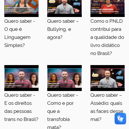
Quero saber -
Quero saber –
Como o PNLD
O que é
Bullying, e
contribui para
Linguagem
agora?
a qualidade do
Simples?
livro didático
no Brasil?
Quero saber -
Quero saber -
Quero saber –
E os direitos
Como e por
Assédio: quais
das pessoas
que a
as faces desse
trans no Brasil?
transfobia
mal?
mata?