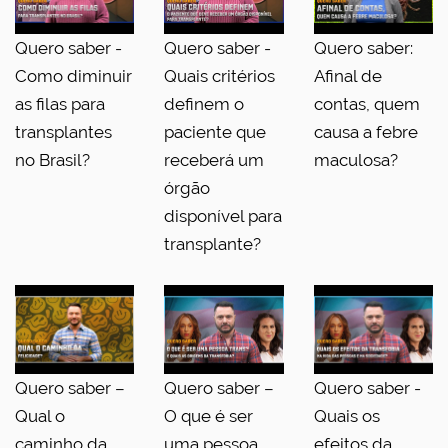
Quero saber -
Quero saber -
Quero saber:
Como diminuir
Quais critérios
Afinal de
as filas para
definem o
contas, quem
transplantes
paciente que
causa a febre
no Brasil?
receberá um
maculosa?
órgão
disponível para
transplante?
Quero saber –
Quero saber –
Quero saber -
Qual o
O que é ser
Quais os
caminho da
uma pessoa
efeitos da