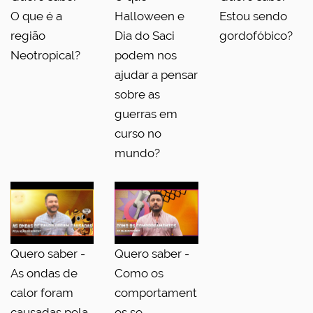
O que é a
Halloween e
Estou sendo
região
Dia do Saci
gordofóbico?
Neotropical?
podem nos
ajudar a pensar
sobre as
guerras em
curso no
mundo?
Quero saber -
Quero saber -
As ondas de
Como os
calor foram
comportament
causadas pela
os se