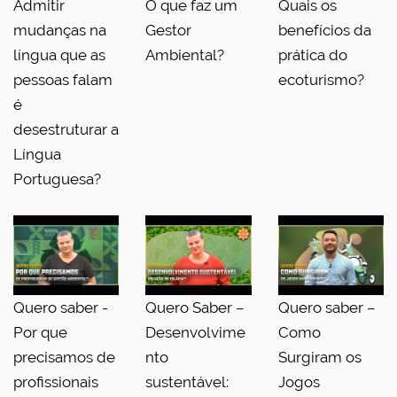
Admitir
O que faz um
Quais os
mudanças na
Gestor
benefícios da
língua que as
Ambiental?
prática do
pessoas falam
ecoturismo?
é
desestruturar a
Língua
Portuguesa?
Quero saber -
Quero Saber –
Quero saber –
Por que
Desenvolvime
Como
precisamos de
nto
Surgiram os
profissionais
sustentável:
Jogos