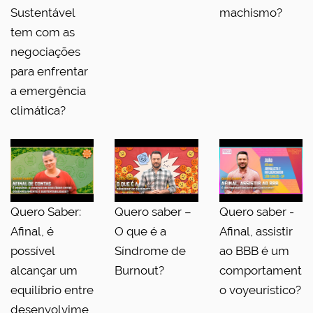
Sustentável
machismo?
tem com as
negociações
para enfrentar
a emergência
climática?
Quero Saber:
Quero saber –
Quero saber -
Afinal, é
O que é a
Afinal, assistir
possível
Síndrome de
ao BBB é um
alcançar um
Burnout?
comportament
equilíbrio entre
o voyeurístico?
desenvolvime