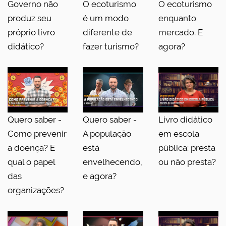
Governo não
O ecoturismo
O ecoturismo
produz seu
é um modo
enquanto
próprio livro
diferente de
mercado. E
didático?
fazer turismo?
agora?
Quero saber -
Quero saber -
Livro didático
Como prevenir
A população
em escola
a doença? E
está
pública: presta
qual o papel
envelhecendo,
ou não presta?
das
e agora?
organizações?