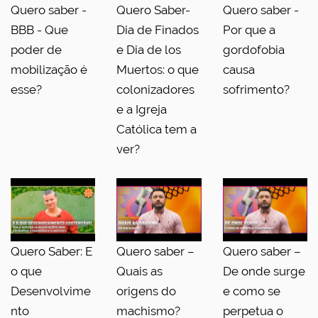
Quero saber -
Quero Saber-
Quero saber -
BBB - Que
Dia de Finados
Por que a
poder de
e Dia de los
gordofobia
mobilização é
Muertos: o que
causa
esse?
colonizadores
sofrimento?
e a Igreja
Católica tem a
ver?
Quero Saber: E
Quero saber –
Quero saber –
o que
Quais as
De onde surge
Desenvolvime
origens do
e como se
nto
machismo?
perpetua o