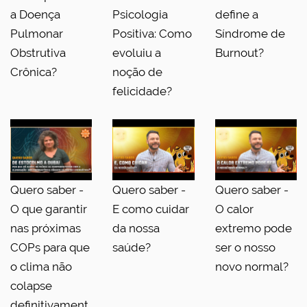
a Doença
Psicologia
define a
Pulmonar
Positiva: Como
Síndrome de
Obstrutiva
evoluiu a
Burnout?
Crônica?
noção de
felicidade?
Quero saber -
Quero saber -
Quero saber -
O que garantir
E como cuidar
O calor
nas próximas
da nossa
extremo pode
COPs para que
saúde?
ser o nosso
o clima não
novo normal?
colapse
definitivament