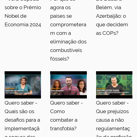
sobre o Prêmio
agora os
Belém, via
Nobel de
países se
Azerbaijão: o
Economia 2024
comprometera
que decidem
m com a
as COPs?
eliminação dos
combustíveis
fósseis?
Quero saber -
Quero saber -
Quero saber -
Quais são os
Como
Que prejuízos
desafios para a
combater a
causa a não
implementaçã
transfobia?
regulamentaç