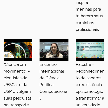
inspira
meninas para
trilharem seus
caminhos
profissionais
“Ciência em
Encontro
Palestra –
Movimento” –
Internacional
Reconhecimen
cientistas da
de Ciência
to de saberes
UFSCar e da
Política
e reexistência
USP divulgam
Computaciona
epistemológic
suas pesquisas
l
a transformar a
no transporte
universidade