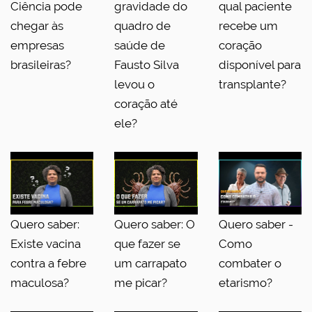
Ciência pode
gravidade do
qual paciente
chegar às
quadro de
recebe um
empresas
saúde de
coração
brasileiras?
Fausto Silva
disponível para
levou o
transplante?
coração até
ele?
Quero saber:
Quero saber: O
Quero saber -
Existe vacina
que fazer se
Como
contra a febre
um carrapato
combater o
maculosa?
me picar?
etarismo?