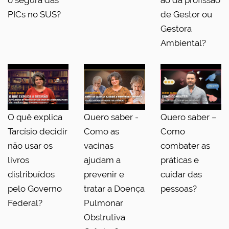
o segura das
ão da profissão
PICs no SUS?
de Gestor ou
Gestora
Ambiental?
O quê explica
Quero saber -
Quero saber –
Tarcísio decidir
Como as
Como
não usar os
vacinas
combater as
livros
ajudam a
práticas e
distribuídos
prevenir e
cuidar das
pelo Governo
tratar a Doença
pessoas?
Federal?
Pulmonar
Obstrutiva