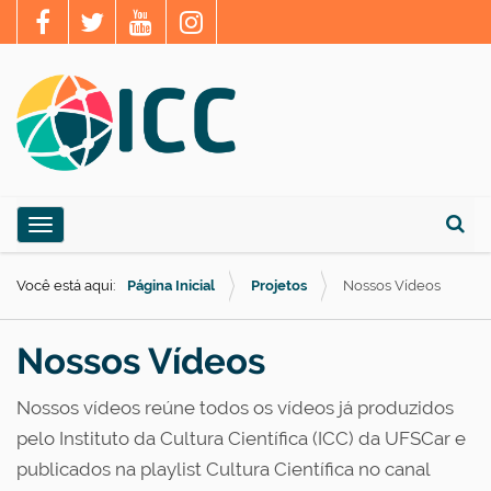
N
Toggle navigation
a
Busca
v
Você está aqui:
Página Inicial
Projetos
Nossos Vídeos
e
g
Nossos Vídeos
a
ç
Nossos vídeos reúne todos os vídeos já produzidos
ã
pelo Instituto da Cultura Científica (ICC) da UFSCar e
o
publicados na playlist Cultura Científica no canal