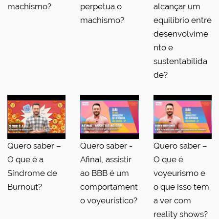
machismo?
perpetua o
alcançar um
machismo?
equilíbrio entre
desenvolvime
nto e
sustentabilida
de?
Quero saber –
Quero saber -
Quero saber –
O que é a
Afinal, assistir
O que é
Síndrome de
ao BBB é um
voyeurismo e
Burnout?
comportament
o que isso tem
o voyeurístico?
a ver com
reality shows?