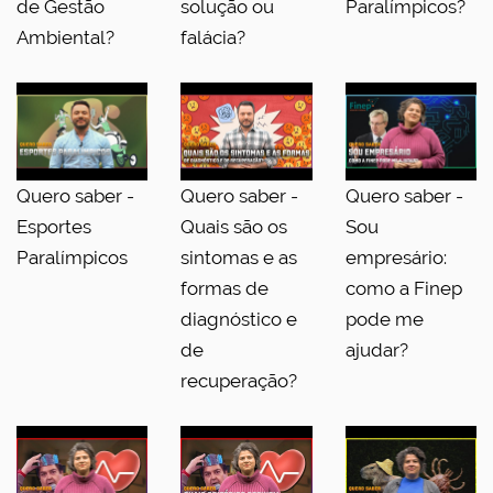
de Gestão
solução ou
Paralímpicos?
Ambiental?
falácia?
Quero saber -
Quero saber -
Quero saber -
Esportes
Quais são os
Sou
Paralímpicos
sintomas e as
empresário:
formas de
como a Finep
diagnóstico e
pode me
de
ajudar?
recuperação?