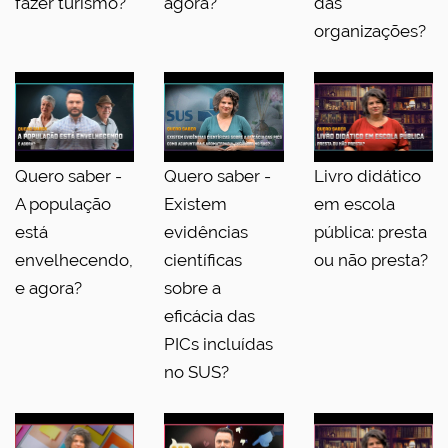
fazer turismo?
agora?
das
organizações?
Quero saber -
Quero saber -
Livro didático
A população
Existem
em escola
está
evidências
pública: presta
envelhecendo,
científicas
ou não presta?
e agora?
sobre a
eficácia das
PICs incluídas
no SUS?