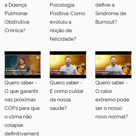
a Doença
Psicologia
define a
Pulmonar
Positiva: Como
Síndrome de
Obstrutiva
evoluiu a
Burnout?
Crônica?
noção de
felicidade?
Quero saber -
Quero saber -
Quero saber -
O que garantir
E como cuidar
O calor
nas próximas
da nossa
extremo pode
COPs para que
saúde?
ser o nosso
o clima não
novo normal?
colapse
definitivament