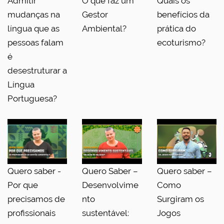
Admitir
O que faz um
Quais os
mudanças na
Gestor
benefícios da
língua que as
Ambiental?
prática do
pessoas falam
ecoturismo?
é
desestruturar a
Língua
Portuguesa?
Quero saber -
Quero Saber –
Quero saber –
Por que
Desenvolvime
Como
precisamos de
nto
Surgiram os
profissionais
sustentável:
Jogos