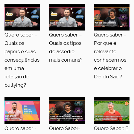
Quero saber –
Quero saber –
Quero saber -
Quais os
Quais os tipos
Por que é
papéis e suas
de assédio
relevante
consequências
mais comuns?
conhecermos
em uma
e celebrar o
relação de
Dia do Saci?
bullying?
Quero saber -
Quero Saber-
Quero Saber: E