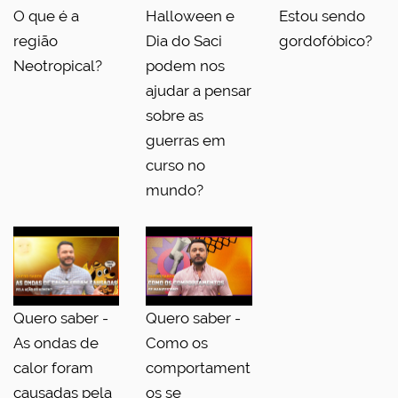
O que é a
Halloween e
Estou sendo
região
Dia do Saci
gordofóbico?
Neotropical?
podem nos
ajudar a pensar
sobre as
guerras em
curso no
mundo?
Quero saber -
Quero saber -
As ondas de
Como os
calor foram
comportament
causadas pela
os se