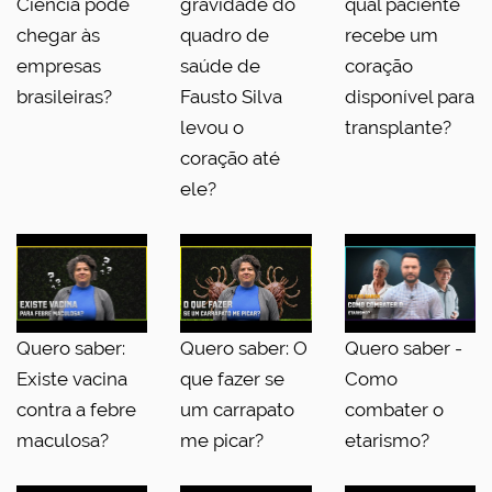
Ciência pode
gravidade do
qual paciente
chegar às
quadro de
recebe um
empresas
saúde de
coração
brasileiras?
Fausto Silva
disponível para
levou o
transplante?
coração até
ele?
Quero saber:
Quero saber: O
Quero saber -
Existe vacina
que fazer se
Como
contra a febre
um carrapato
combater o
maculosa?
me picar?
etarismo?