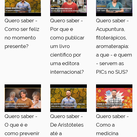
Quero saber -
Quero saber -
Quero saber -
Como ser feliz
Por que e
Acupuntura,
no momento
como publicar
fitoterápicos,
presente?
um livro
aromaterapia:
científico por
a que - e quem
uma editora
- servem as
internacional?
PICs no SUS?
Quero saber -
Quero saber -
Quero saber -
O que é e
De Aristóteles
Como a
como prevenir
até a
medicina