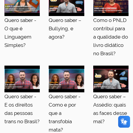
Quero saber -
Quero saber –
Como o PNLD
O que é
Bullying, e
contribui para
Linguagem
agora?
a qualidade do
Simples?
livro didático
no Brasil?
Quero saber -
Quero saber -
Quero saber –
E os direitos
Como e por
Assédio: quais
das pessoas
que a
as faces desse
trans no Brasil?
transfobia
mal?
mata?