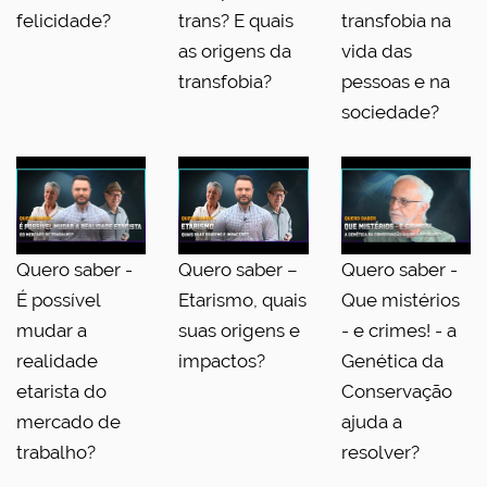
felicidade?
trans? E quais
transfobia na
as origens da
vida das
transfobia?
pessoas e na
sociedade?
Quero saber -
Quero saber –
Quero saber -
É possível
Etarismo, quais
Que mistérios
mudar a
suas origens e
- e crimes! - a
realidade
impactos?
Genética da
etarista do
Conservação
mercado de
ajuda a
trabalho?
resolver?