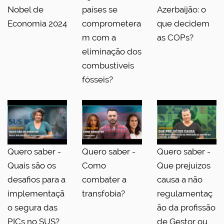
Nobel de
países se
Azerbaijão: o
Economia 2024
comprometera
que decidem
m com a
as COPs?
eliminação dos
combustíveis
fósseis?
Quero saber -
Quero saber -
Quero saber -
Quais são os
Como
Que prejuízos
desafios para a
combater a
causa a não
implementaçã
transfobia?
regulamentaç
o segura das
ão da profissão
PICs no SUS?
de Gestor ou