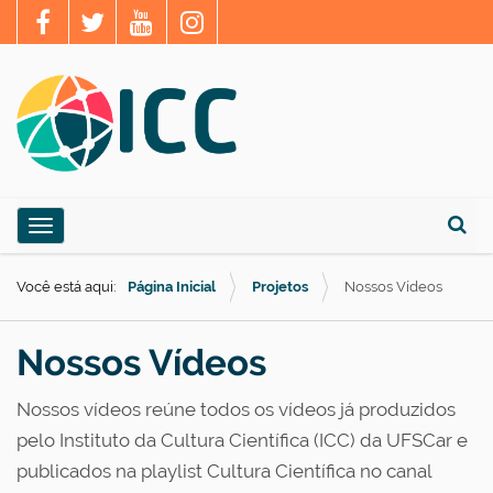
N
Toggle navigation
a
Busca
v
Você está aqui:
Página Inicial
Projetos
Nossos Vídeos
e
g
Nossos Vídeos
a
ç
Nossos vídeos reúne todos os vídeos já produzidos
ã
pelo Instituto da Cultura Científica (ICC) da UFSCar e
o
publicados na playlist Cultura Científica no canal