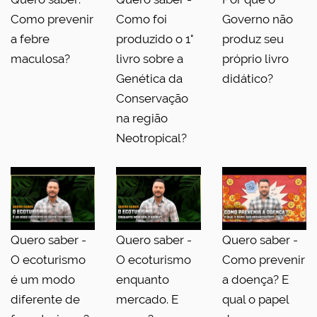
Como prevenir
Como foi
Governo não
a febre
produzido o 1°
produz seu
maculosa?
livro sobre a
próprio livro
Genética da
didático?
Conservação
na região
Neotropical?
Quero saber -
Quero saber -
Quero saber -
O ecoturismo
O ecoturismo
Como prevenir
é um modo
enquanto
a doença? E
diferente de
mercado. E
qual o papel