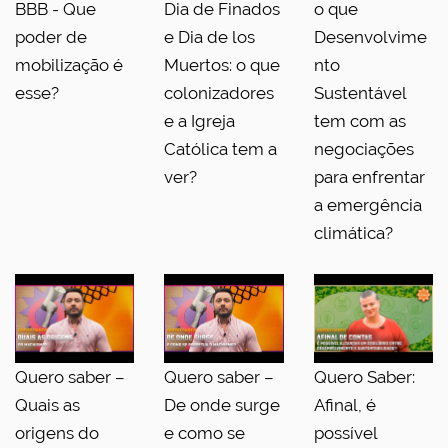
BBB - Que
Dia de Finados
o que
poder de
e Dia de los
Desenvolvime
mobilização é
Muertos: o que
nto
esse?
colonizadores
Sustentável
e a Igreja
tem com as
Católica tem a
negociações
ver?
para enfrentar
a emergência
climática?
Quero saber –
Quero saber –
Quero Saber:
Quais as
De onde surge
Afinal, é
origens do
e como se
possível