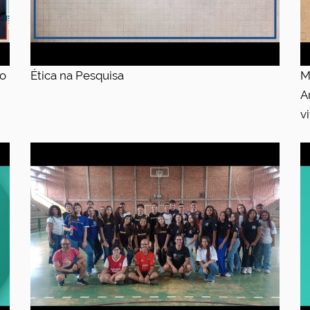
ão
Ética na Pesquisa
M
A
v