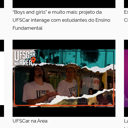
“Boys and girls” e muito mais: projeto da
E
UFSCar interage com estudantes do Ensino
C
Fundamental
UFSCar na Área
L